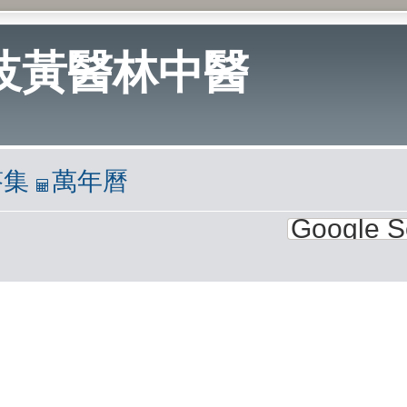
岐黃醫林中醫
答集
萬年曆