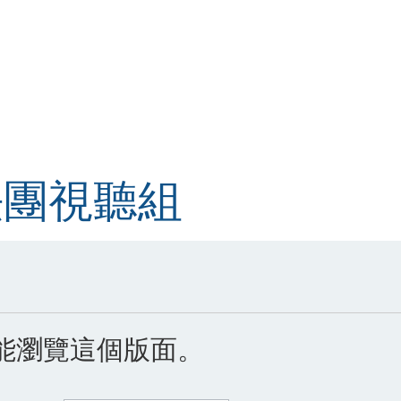
法團視聽組
能瀏覽這個版面。