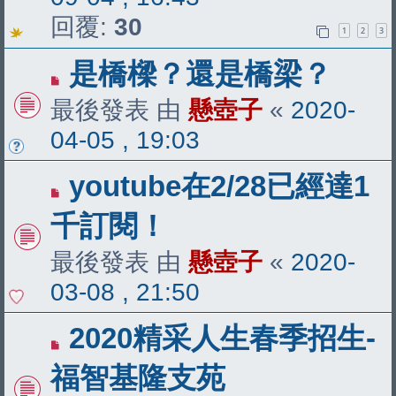
回覆:
30
1
2
3
是橋樑？還是橋梁？
最後發表 由
懸壺子
«
2020-
04-05 , 19:03
youtube在2/28已經達1
千訂閱！
最後發表 由
懸壺子
«
2020-
03-08 , 21:50
2020精采人生春季招生-
福智基隆支苑