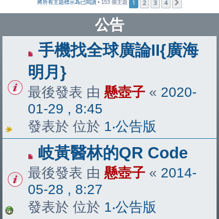
1
2
3
4
下一頁
將所有主題標示為已閱讀
• 153 個主題
公告
手機找全球廣論II{廣海
明月}
最後發表 由
懸壺子
«
2020-
01-29 , 8:45
發表於 位於
1‧公告版
岐黃醫林的QR Code
最後發表 由
懸壺子
«
2014-
05-28 , 8:27
發表於 位於
1‧公告版