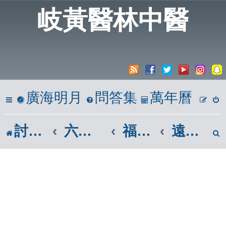
岐黃醫林中醫
廣海明月
問答集
萬年曆
討論區
六、心靈饗宴
福智佛教團體|福智廣論
遠離那落迦