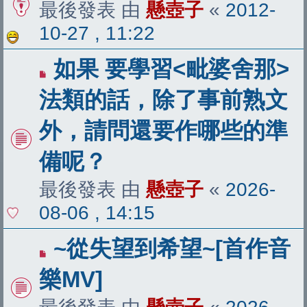
最後發表 由
懸壺子
«
2012-
10-27 , 11:22
如果 要學習<毗婆舍那>
法類的話，除了事前熟文
外，請問還要作哪些的準
備呢？
最後發表 由
懸壺子
«
2026-
08-06 , 14:15
~從失望到希望~[首作音
樂MV]