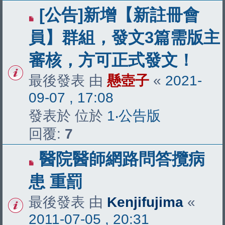
[公告]新增【新註冊會
員】群組，發文3篇需版主
審核，方可正式發文！
最後發表 由
懸壺子
«
2021-
09-07 , 17:08
發表於 位於
1‧公告版
回覆:
7
醫院醫師網路問答攬病
患 重罰
最後發表 由
Kenjifujima
«
2011-07-05 , 20:31