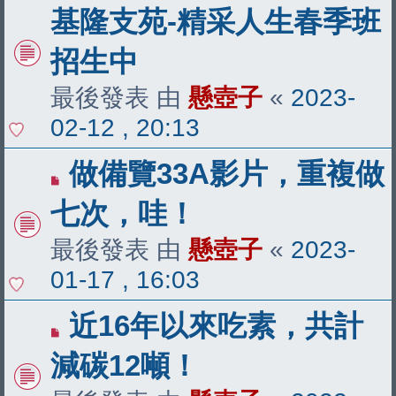
基隆支苑-精采人生春季班
招生中
最後發表 由
懸壺子
«
2023-
02-12 , 20:13
做備覽33A影片，重複做
七次，哇！
最後發表 由
懸壺子
«
2023-
01-17 , 16:03
近16年以來吃素，共計
減碳12噸！