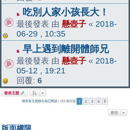
吃別人家小孩長大！
最後發表 由
懸壺子
«
2018-
06-29 , 10:35
早上遇到離開體師兄
最後發表 由
懸壺子
«
2018-
05-12 , 19:21
回覆:
6
發表主題
1
2
3
4
下一頁
將所有主題標示為已閱讀
• 153 個主題
前往
版面權限