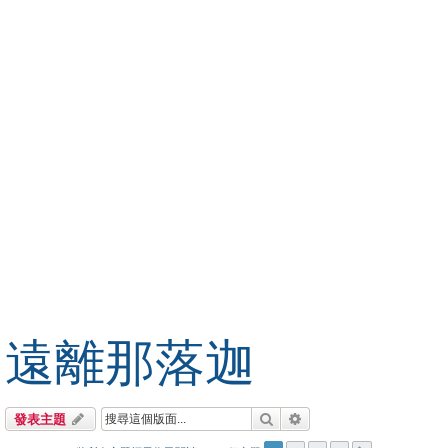
遠離那落迦
搜尋
進階搜尋
發表主題