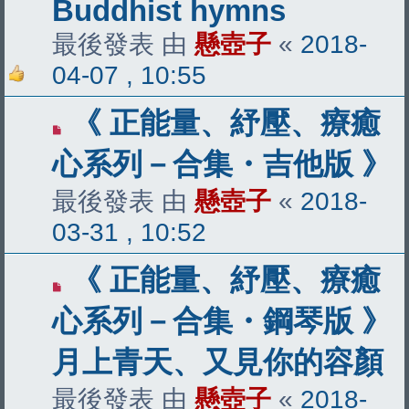
Buddhist hymns
最後發表 由
懸壺子
«
2018-
04-07 , 10:55
《 正能量、紓壓、療癒
心系列－合集・吉他版 》
最後發表 由
懸壺子
«
2018-
03-31 , 10:52
《 正能量、紓壓、療癒
心系列－合集・鋼琴版 》
月上青天、又見你的容顏
最後發表 由
懸壺子
«
2018-