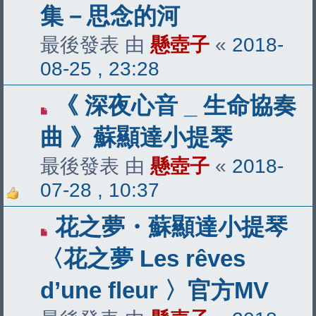
集－思念的河
最後發表 由
懸壺子
«
2018-
08-25 , 23:28
《 深夜心音 _ 生命協奏
曲 》蘇顯達小提琴
最後發表 由
懸壺子
«
2018-
07-28 , 10:37
花之夢・蘇顯達小提琴
〈花之夢 Les rêves
d’une fleur 〉官方MV