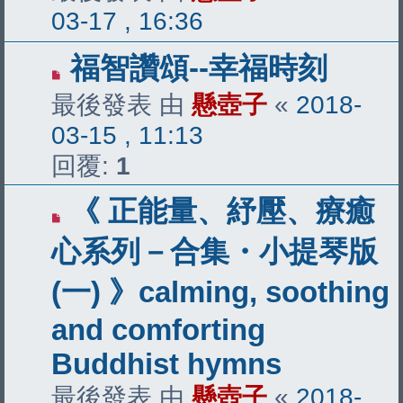
03-17 , 16:36
福智讚頌--幸福時刻
最後發表 由
懸壺子
«
2018-
03-15 , 11:13
回覆:
1
《 正能量、紓壓、療癒
心系列－合集・小提琴版
(一) 》calming, soothing
and comforting
Buddhist hymns
最後發表 由
懸壺子
«
2018-