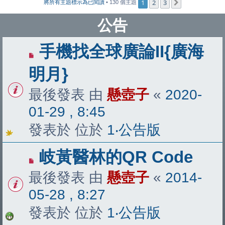
1
2
3
下一頁
將所有主題標示為已閱讀
• 130 個主題
公告
手機找全球廣論II{廣海
明月}
最後發表 由
懸壺子
«
2020-
01-29 , 8:45
發表於 位於
1‧公告版
岐黃醫林的QR Code
最後發表 由
懸壺子
«
2014-
05-28 , 8:27
發表於 位於
1‧公告版