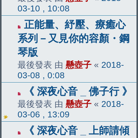
03-10 , 10:08
正能量、紓壓、療癒心
系列－又見你的容顏・鋼
琴版
最後發表 由
懸壺子
«
2018-
03-08 , 0:08
《 深夜心音 _ 佛子行 》
最後發表 由
懸壺子
«
2018-
03-06 , 13:09
《 深夜心音 _ 上師請傾