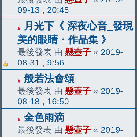
09-13 , 20:45
月光下《 深夜心音_發現
美的眼睛・作品集 》
最後發表 由
懸壺子
«
2019-
08-31 , 9:56
般若法會頌
最後發表 由
懸壺子
«
2019-
08-18 , 16:50
金色雨滴
最後發表 由
懸壺子
«
2019-