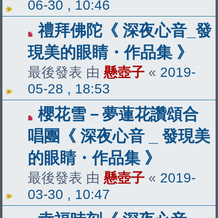
06-30 , 10:46
禮拜佛陀《 深夜心音_發
現美的眼睛・作品集 》
最後發表 由
懸壺子
«
2019-
05-28 , 18:53
櫻花雪－夢蓮花讚頌合
唱團《 深夜心音 _ 發現美
的眼睛・作品集 》
最後發表 由
懸壺子
«
2019-
03-30 , 10:47