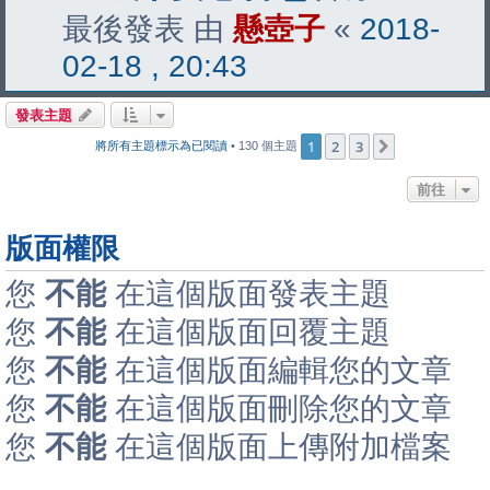
最後發表 由
懸壺子
«
2018-
02-18 , 20:43
發表主題
1
2
3
下一頁
將所有主題標示為已閱讀
• 130 個主題
前往
版面權限
您
不能
在這個版面發表主題
您
不能
在這個版面回覆主題
您
不能
在這個版面編輯您的文章
您
不能
在這個版面刪除您的文章
您
不能
在這個版面上傳附加檔案