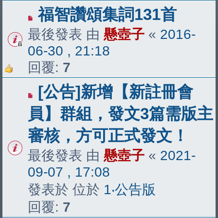
福智讚頌集詞131首
最後發表 由
懸壺子
«
2016-
06-30 , 21:18
回覆:
7
[公告]新增【新註冊會
員】群組，發文3篇需版主
審核，方可正式發文！
最後發表 由
懸壺子
«
2021-
09-07 , 17:08
發表於 位於
1‧公告版
回覆:
7