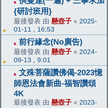
供曼達(一遍) + 三事求加
{研討班用}
最後發表 由
懸壺子
«
2025-
01-11 , 16:53
前行緣念(No廣告)
最後發表 由
懸壺子
«
2024-
09-13 , 9:01
文殊菩薩讚佛偈-2023憶
師恩法會新曲-福智讚頌
4K
最後發表 由
懸壺子
«
2023-