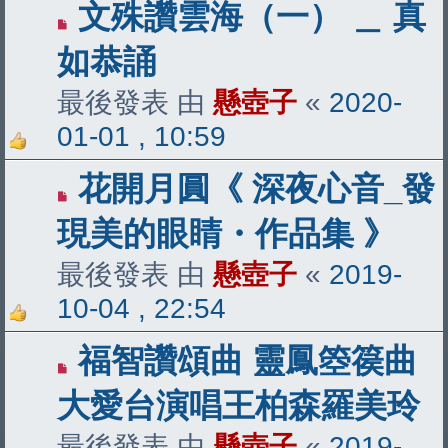
文殊讚雲海（一） ＿ 真
如恭誦
最後發表 由
懸壺子
«
2020-
01-01 , 10:59
花開月圓《 深夜心音_發
現美的眼睛・作品集 》
最後發表 由
懸壺子
«
2019-
10-04 , 22:54
福智讚頌曲 靈鳳箜篌曲
大愛台演唱王柏森羅美玲
最後發表 由
懸壺子
«
2019-