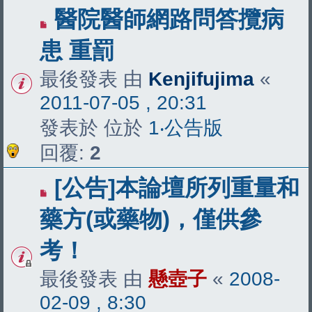
醫院醫師網路問答攬病
患 重罰
最後發表 由
Kenjifujima
«
2011-07-05 , 20:31
發表於 位於
1‧公告版
回覆:
2
[公告]本論壇所列重量和
藥方(或藥物)，僅供參
考！
最後發表 由
懸壺子
«
2008-
02-09 , 8:30