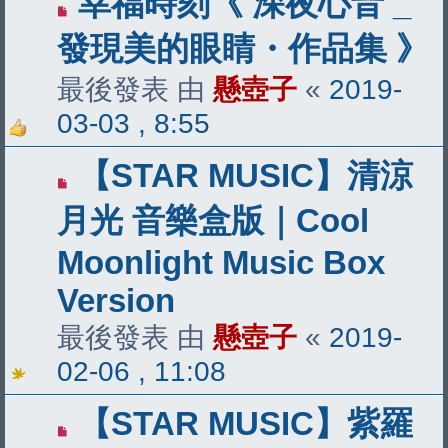
幸福時刻《 深夜心音 _
發現美的眼睛・作品集 》
最後發表 由
懸壺子
«
2019-
03-03 , 8:55
【STAR MUSIC】清涼
月光 音樂盒版｜Cool
Moonlight Music Box
Version
最後發表 由
懸壺子
«
2019-
02-06 , 11:08
【STAR MUSIC】紫羅