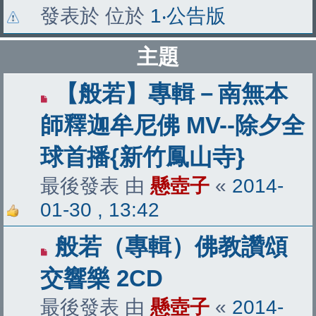
發表於 位於
1‧公告版
主題
【般若】專輯－南無本
師釋迦牟尼佛 MV--除夕全
球首播{新竹鳳山寺}
最後發表 由
懸壺子
«
2014-
01-30 , 13:42
般若（專輯）佛教讚頌
交響樂 2CD
最後發表 由
懸壺子
«
2014-