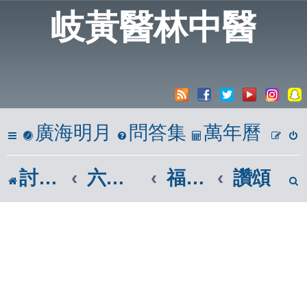
岐黃醫林中醫
廣海明月
問答集
萬年曆
討論區
六、心靈饗宴
福智佛教團體|福智廣論
讚頌