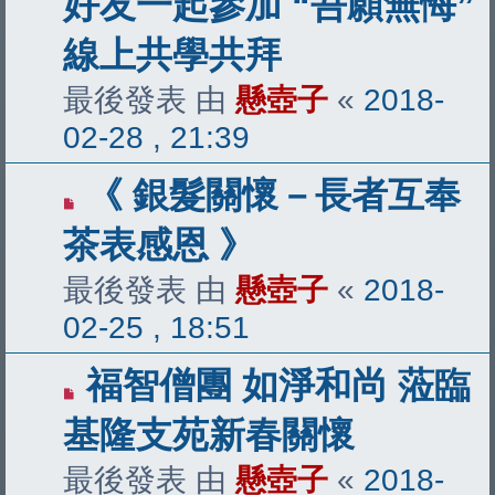
好友一起參加 “吾願無悔”
線上共學共拜
最後發表 由
懸壺子
«
2018-
02-28 , 21:39
《 銀髮關懷－長者互奉
茶表感恩 》
最後發表 由
懸壺子
«
2018-
02-25 , 18:51
福智僧團 如淨和尚 蒞臨
基隆支苑新春關懷
最後發表 由
懸壺子
«
2018-