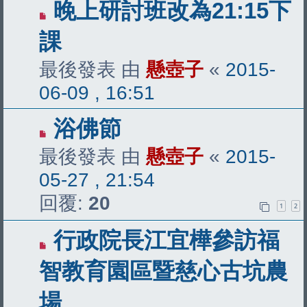
晚上研討班改為21:15下
課
最後發表 由
懸壺子
«
2015-
06-09 , 16:51
浴佛節
最後發表 由
懸壺子
«
2015-
05-27 , 21:54
回覆:
20
1
2
行政院長江宜樺參訪福
智教育園區暨慈心古坑農
場