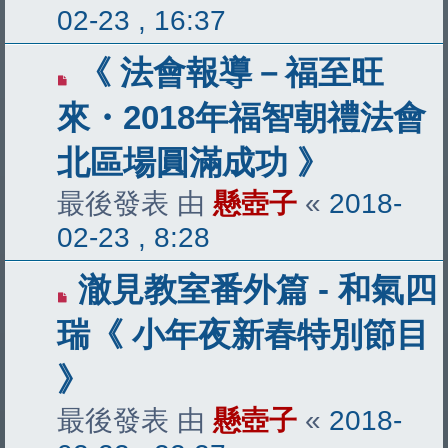
02-23 , 16:37
《 法會報導－福至旺
來・2018年福智朝禮法會
北區場圓滿成功 》
最後發表 由
懸壺子
«
2018-
02-23 , 8:28
澈見教室番外篇 - 和氣四
瑞《 小年夜新春特別節目
》
最後發表 由
懸壺子
«
2018-