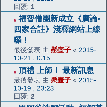
回覆:
1
福智僧團新成立《廣論•
四家合註》淺釋網站上線
囉！
最後發表 由
懸壺子
«
2015-
10-21 , 0:15
頂禮 上師！ 最新訊息
最後發表 由
懸壺子
«
2015-
10-19 , 23:23
回覆:
2