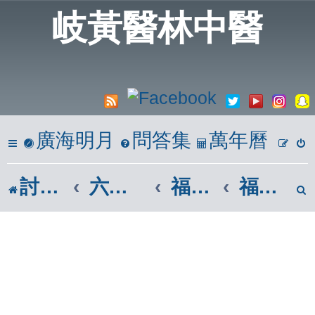
岐黃醫林中醫
廣海明月
問答集
萬年曆
討論區
六、心靈饗宴
福智佛教團體|福智廣論
福智訊息