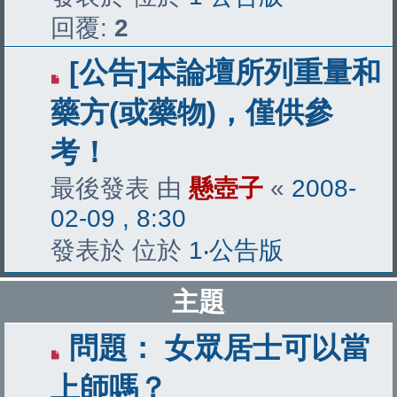
回覆:
2
[公告]本論壇所列重量和
藥方(或藥物)，僅供參
考！
最後發表 由
懸壺子
«
2008-
02-09 , 8:30
發表於 位於
1‧公告版
主題
問題： 女眾居士可以當
上師嗎？