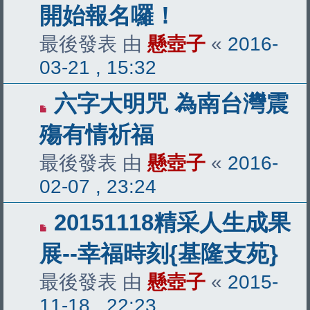
開始報名囉！
最後發表 由
懸壺子
«
2016-
03-21 , 15:32
六字大明咒 為南台灣震
殤有情祈福
最後發表 由
懸壺子
«
2016-
02-07 , 23:24
20151118精采人生成果
展--幸福時刻{基隆支苑}
最後發表 由
懸壺子
«
2015-
11-18 , 22:23