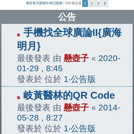
1
2
3
下一頁
將所有主題標示為已閱讀
• 123 個主題
公告
手機找全球廣論II{廣海
明月}
最後發表 由
懸壺子
«
2020-
01-29 , 8:45
發表於 位於
1‧公告版
岐黃醫林的QR Code
最後發表 由
懸壺子
«
2014-
05-28 , 8:27
發表於 位於
1‧公告版