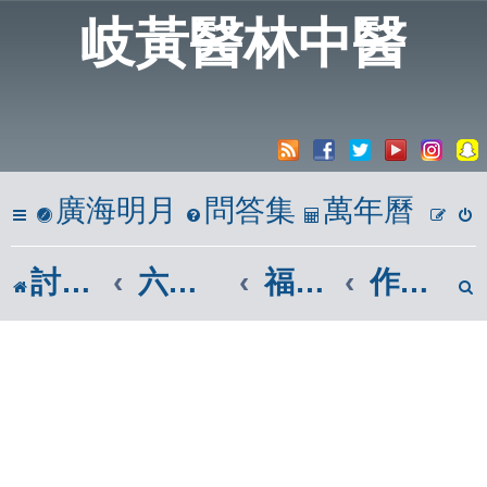
岐黃醫林中醫
廣海明月
問答集
萬年曆
討論區
六、心靈饗宴
福智佛教團體|福智廣論
作師所喜、正行供養