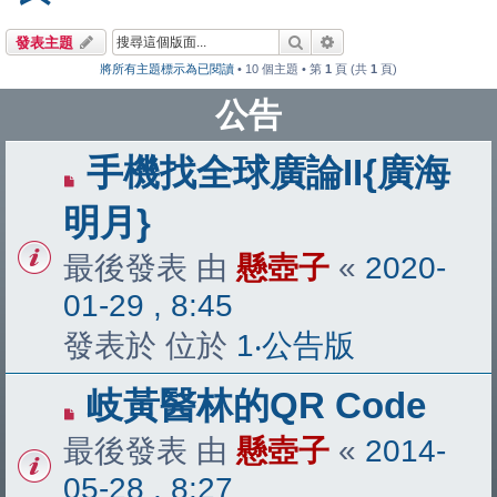
搜尋
進階搜尋
發表主題
將所有主題標示為已閱讀
• 10 個主題 • 第
1
頁 (共
1
頁)
公告
手機找全球廣論II{廣海
明月}
最後發表 由
懸壺子
«
2020-
01-29 , 8:45
發表於 位於
1‧公告版
岐黃醫林的QR Code
最後發表 由
懸壺子
«
2014-
05-28 , 8:27