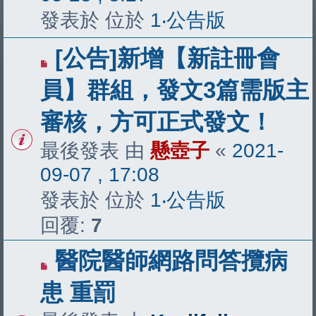
發表於 位於
1‧公告版
[公告]新增【新註冊會
員】群組，發文3篇需版主
審核，方可正式發文！
最後發表 由
懸壺子
«
2021-
09-07 , 17:08
發表於 位於
1‧公告版
回覆:
7
醫院醫師網路問答攬病
患 重罰