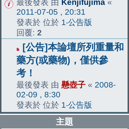
最後發表 由
Kenjifujima
«
2011-07-05 , 20:31
發表於 位於
1‧公告版
回覆:
2
[公告]本論壇所列重量和
藥方(或藥物)，僅供參
考！
最後發表 由
懸壺子
«
2008-
02-09 , 8:30
發表於 位於
1‧公告版
主題