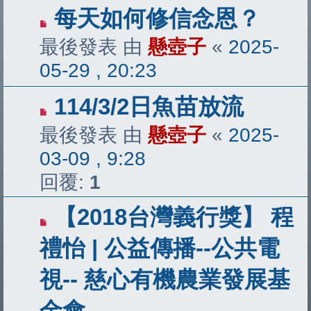
每天如何修信念恩？
最後發表 由
懸壺子
«
2025-
05-29 , 20:23
114/3/2日魚苗放流
最後發表 由
懸壺子
«
2025-
03-09 , 9:28
回覆:
1
【2018台灣義行獎】 程
禮怡 | 公益傳播--公共電
視-- 慈心有機農業發展基
金會