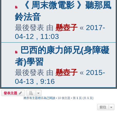
《 周末微電影 》聽那風
鈴法音
最後發表 由
懸壺子
«
2017-
04-12 , 11:03
巴西的康力師兄(身障礙
者)學習
最後發表 由
懸壺子
«
2015-
04-13 , 9:16
發表主題
將所有主題標示為已閱讀
• 10 個主題 • 第
1
頁 (共
1
頁)
前往