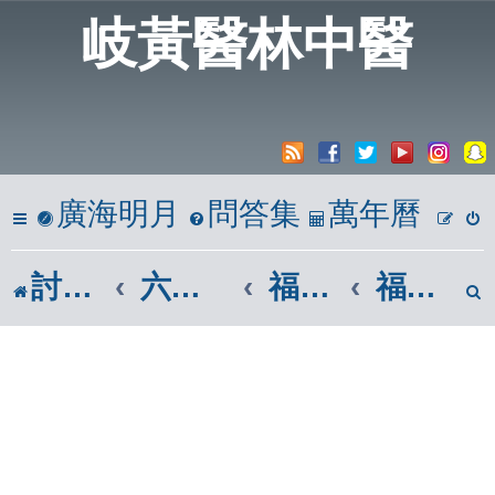
岐黃醫林中醫
廣海明月
問答集
萬年曆
討論區
六、心靈饗宴
福智佛教團體|福智廣論
福智僧團