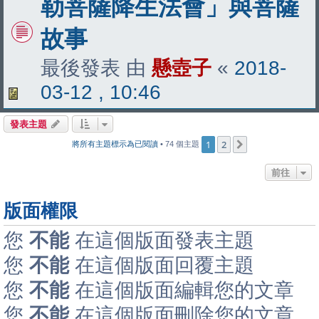
勒菩薩降生法會」與菩薩
故事
最後發表 由
懸壺子
«
2018-
03-12 , 10:46
發表主題
1
2
下一頁
將所有主題標示為已閱讀
• 74 個主題
前往
版面權限
您
不能
在這個版面發表主題
您
不能
在這個版面回覆主題
您
不能
在這個版面編輯您的文章
您
不能
在這個版面刪除您的文章