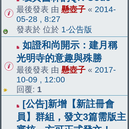
最後發表 由
懸壺子
«
2014-
05-28 , 8:27
發表於 位於
1‧公告版
如證和尚開示：建月稱
光明寺的意趣與殊勝
最後發表 由
懸壺子
«
2017-
10-09 , 12:00
回覆:
1
[公告]新增【新註冊會
員】群組，發文3篇需版主