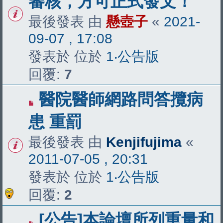
審核，方可正式發文！
最後發表 由
懸壺子
«
2021-
09-07 , 17:08
發表於 位於
1‧公告版
回覆:
7
醫院醫師網路問答攬病
患 重罰
最後發表 由
Kenjifujima
«
2011-07-05 , 20:31
發表於 位於
1‧公告版
回覆:
2
[公告]本論壇所列重量和