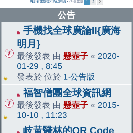
1
2
下一頁
將所有主題標示為已閱讀
• 74 個主題
公告
手機找全球廣論II{廣海
明月}
最後發表 由
懸壺子
«
2020-
01-29 , 8:45
發表於 位於
1‧公告版
福智僧團全球資訊網
最後發表 由
懸壺子
«
2015-
10-10 , 11:23
岐黃醫林的QR Code