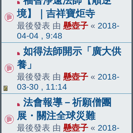
福智淨遠法師【順逆
境】｜吉祥寶炬寺
最後發表 由
懸壺子
«
2018-
04-04 , 9:48
如得法師開示「廣大供
養」
最後發表 由
懸壺子
«
2018-
03-30 , 11:14
法會報導－祈願僧團
展・關注全球災難
最後發表 由
懸壺子
«
2018-