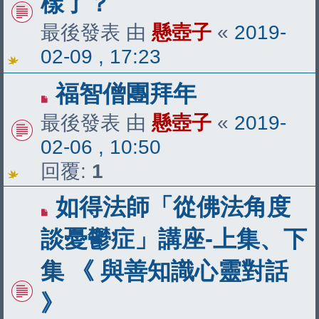
樣了？
最後發表 由
懸壺子
«
2019-
02-09 , 17:23
福智僧團拜年
最後發表 由
懸壺子
«
2019-
02-06 , 10:50
回覆:
1
如得法師「從佛法角度
談憂鬱症」講座-上集、下
集 《 與善知識心靈對話
》