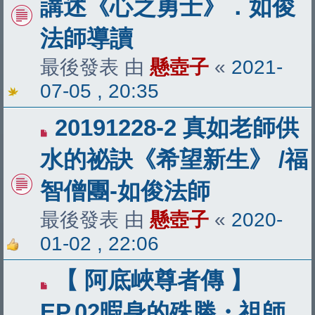
講述《心之勇士》．如俊
法師導讀
最後發表 由
懸壺子
«
2021-
07-05 , 20:35
20191228-2 真如老師供
水的祕訣《希望新生》 /福
智僧團-如俊法師
最後發表 由
懸壺子
«
2020-
01-02 , 22:06
【 阿底峽尊者傳 】
EP.02暇身的殊勝・祖師