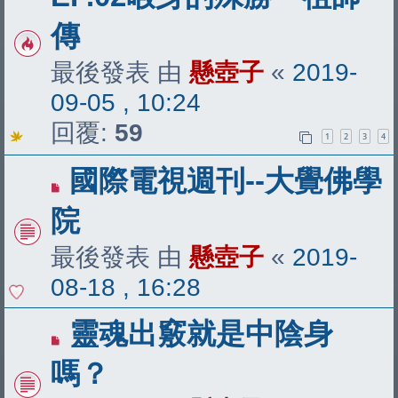
傳
最後發表 由
懸壺子
«
2019-
09-05 , 10:24
回覆:
59
1
2
3
4
國際電視週刊--大覺佛學
院
最後發表 由
懸壺子
«
2019-
08-18 , 16:28
靈魂出竅就是中陰身
嗎？