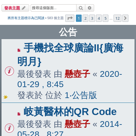
搜尋
進階搜尋
發表主題
第
1
頁 (共
12
頁)
1
2
3
4
5
12
下
將所有主題標示為已閱讀
• 583 個主題
…
公告
手機找全球廣論II{廣海
明月}
最後發表 由
懸壺子
«
2020-
01-29 , 8:45
發表於 位於
1‧公告版
岐黃醫林的QR Code
最後發表 由
懸壺子
«
2014-
05-28 , 8:27