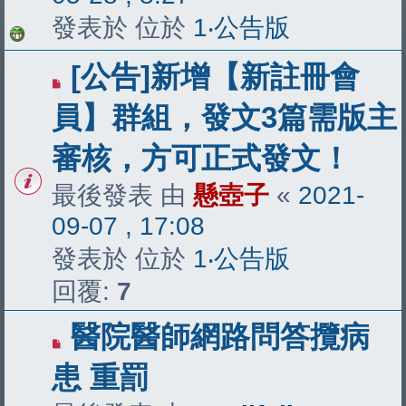
發表於 位於
1‧公告版
[公告]新增【新註冊會
員】群組，發文3篇需版主
審核，方可正式發文！
最後發表 由
懸壺子
«
2021-
09-07 , 17:08
發表於 位於
1‧公告版
回覆:
7
醫院醫師網路問答攬病
患 重罰