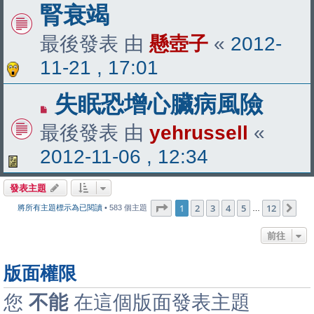
腎衰竭
最後發表 由
懸壺子
«
2012-
11-21 , 17:01
失眠恐增心臟病風險
最後發表 由
yehrussell
«
2012-11-06 , 12:34
發表主題
第
1
頁 (共
12
頁)
1
2
3
4
5
12
下
將所有主題標示為已閱讀
• 583 個主題
…
前往
版面權限
您
不能
在這個版面發表主題