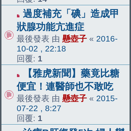
過度補充「碘」造成甲
狀腺功能亢進症
最後發表 由
懸壺子
«
2016-
10-02 , 22:18
回覆:
1
【雅虎新聞】藥竟比糖
便宜！連醫師也不敢吃
最後發表 由
懸壺子
«
2015-
07-22 , 8:27
回覆:
1