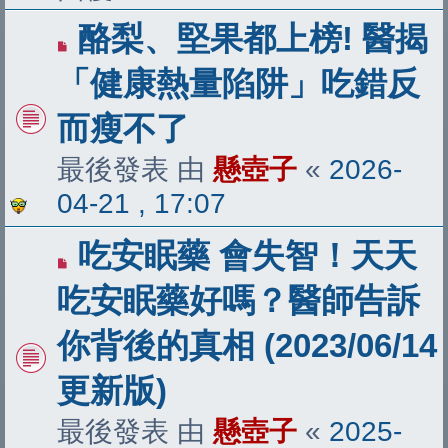
酪梨、堅果都上榜! 醫揭
「健康熱量陷阱」吃錯反
而瘦不了
最後發表 由
懸壺子
«
2026-
04-21 , 17:07
吃安眠藥 會失智！天天
吃安眠藥好嗎？醫師告訴
你背後的真相 (2023/06/14
更新版)
最後發表 由
懸壺子
«
2025-