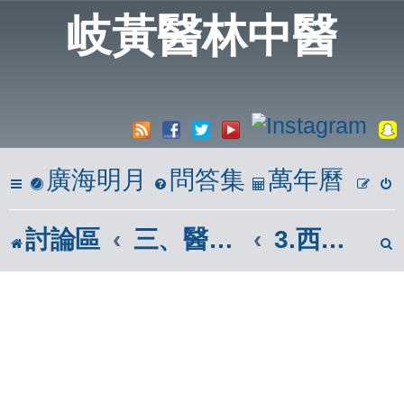
岐黃醫林中醫
廣海明月
問答集
萬年曆
討論區
三、醫學報導區(市面報章雜誌)
3.西醫病理、醫理