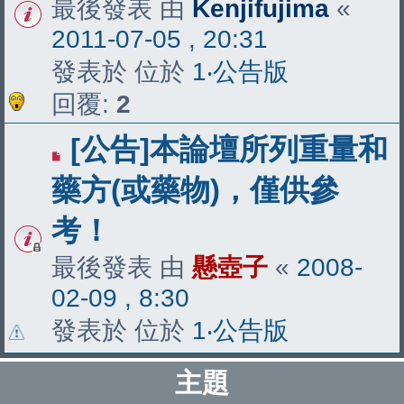
最後發表 由
Kenjifujima
«
2011-07-05 , 20:31
發表於 位於
1‧公告版
回覆:
2
[公告]本論壇所列重量和
藥方(或藥物)，僅供參
考！
最後發表 由
懸壺子
«
2008-
02-09 , 8:30
發表於 位於
1‧公告版
主題