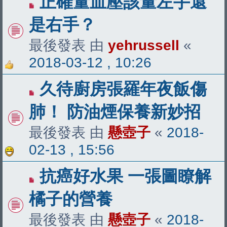
正確量血壓該量左手還
是右手？
最後發表 由
yehrussell
«
2018-03-12 , 10:26
久待廚房張羅年夜飯傷
肺！ 防油煙保養新妙招
最後發表 由
懸壺子
«
2018-
02-13 , 15:56
抗癌好水果 一張圖瞭解
橘子的營養
最後發表 由
懸壺子
«
2018-