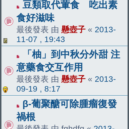
豆類取代葷食 吃出素
食好滋味
最後發表 由
懸壺子
«
2013-
11-07 , 19:43
「柚」到中秋分外甜 注
意藥食交互作用
最後發表 由
懸壺子
«
2013-
09-19 , 8:17
β-葡聚醣可除腫瘤復發
禍根
最後發表 由
fghdfg
«
2013-