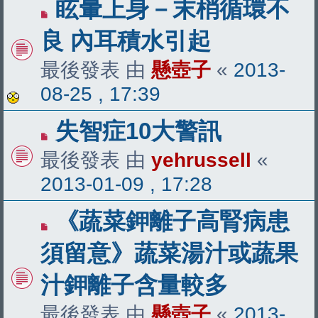
眩暈上身－末梢循環不
良 內耳積水引起
最後發表 由
懸壺子
«
2013-
08-25 , 17:39
失智症10大警訊
最後發表 由
yehrussell
«
2013-01-09 , 17:28
《蔬菜鉀離子高腎病患
須留意》蔬菜湯汁或蔬果
汁鉀離子含量較多
最後發表 由
懸壺子
«
2013-