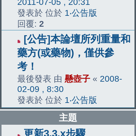
2011-07-05 , 20:31
發表於 位於
1‧公告版
回覆:
2
[公告]本論壇所列重量和
藥方(或藥物)，僅供參
考！
最後發表 由
懸壺子
«
2008-
02-09 , 8:30
發表於 位於
1‧公告版
主題
更新3.3.x步驟