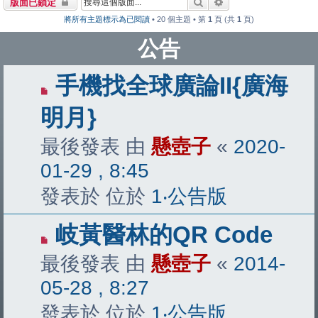
搜尋
進階搜尋
版面已鎖定
將所有主題標示為已閱讀
• 20 個主題 • 第
1
頁 (共
1
頁)
公告
手機找全球廣論II{廣海
明月}
最後發表 由
懸壺子
«
2020-
01-29 , 8:45
發表於 位於
1‧公告版
岐黃醫林的QR Code
最後發表 由
懸壺子
«
2014-
05-28 , 8:27
發表於 位於
1‧公告版