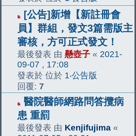
[公告]新增【新註冊會
員】群組，發文3篇需版主
審核，方可正式發文！
最後發表 由
懸壺子
«
2021-
09-07 , 17:08
發表於 位於
1‧公告版
回覆:
7
醫院醫師網路問答攬病
患 重罰
最後發表 由
Kenjifujima
«