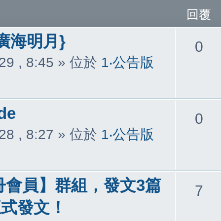
回覆
廣海明月}
回
0
29 , 8:45
» 位於
1‧公告版
覆
de
回
0
28 , 8:27
» 位於
1‧公告版
覆
冊會員】群組，發文3篇
回
7
正式發文！