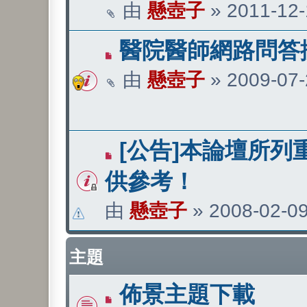
由
懸壺子
»
2011-12-
醫院醫師網路問答
由
懸壺子
»
2009-07-
[公告]本論壇所列
供參考！
由
懸壺子
»
2008-02-09
主題
佈景主題下載