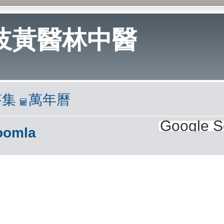
岐黃醫林中醫
答集
萬年曆
oomla