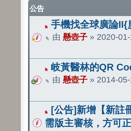
公告
手機找全球廣論II{
由
懸壺子
»
2020-01-
岐黃醫林的QR Co
由
懸壺子
»
2014-05-
[公告]新增【新註
需版主審核，方可