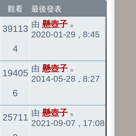
觀看
最後發表
最
由
懸壺子
39113
2020-01-29 , 8:45
後
發
觀
4
表
看
最
由
懸壺子
19405
2014-05-28 , 8:27
後
發
觀
6
表
看
最
由
懸壺子
25711
2021-09-07 , 17:08
後
發