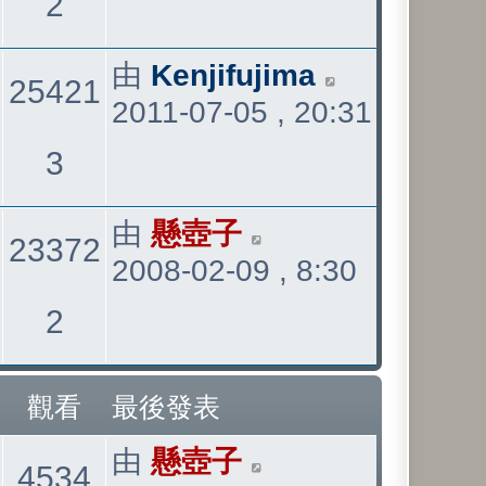
觀
2
表
看
最
由
Kenjifujima
25421
2011-07-05 , 20:31
後
發
觀
3
表
看
最
由
懸壺子
23372
2008-02-09 , 8:30
後
發
觀
2
表
看
觀看
最後發表
最
由
懸壺子
觀
4534