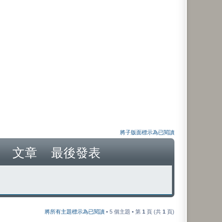
將子版面標示為已閱讀
文章
最後發表
將所有主題標示為已閱讀
• 5 個主題 • 第
1
頁 (共
1
頁)