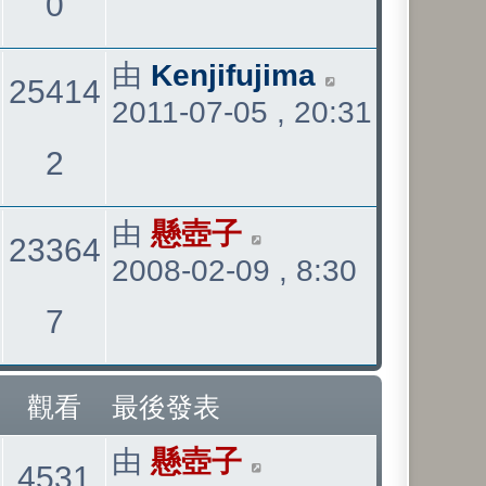
觀
0
表
看
最
由
Kenjifujima
25414
2011-07-05 , 20:31
後
發
觀
2
表
看
最
由
懸壺子
23364
2008-02-09 , 8:30
後
發
觀
7
表
看
觀看
最後發表
最
由
懸壺子
觀
4531