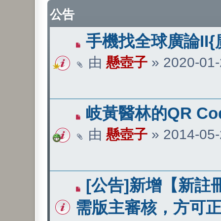
公告
手機找全球廣論II{
由
懸壺子
»
2020-01-
岐黃醫林的QR Co
由
懸壺子
»
2014-05-
[公告]新增【新註
需版主審核，方可