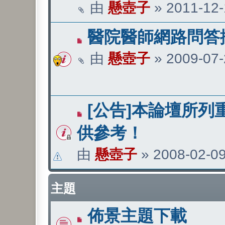
由
懸壺子
»
2011-12-
醫院醫師網路問答
由
懸壺子
»
2009-07-
[公告]本論壇所列
供參考！
由
懸壺子
»
2008-02-09
主題
佈景主題下載