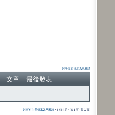
將子版面標示為已閱讀
文章
最後發表
將所有主題標示為已閱讀
• 5 個主題 • 第
1
頁 (共
1
頁)