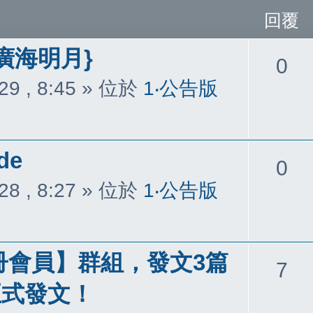
回覆
廣海明月}
回
0
29 , 8:45
» 位於
1‧公告版
覆
de
回
0
28 , 8:27
» 位於
1‧公告版
覆
冊會員】群組，發文3篇
回
7
正式發文！