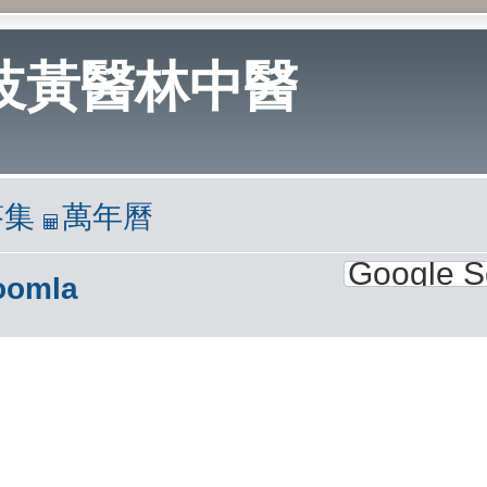
岐黃醫林中醫
答集
萬年曆
oomla