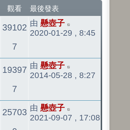
觀看
最後發表
最
由
懸壺子
39102
2020-01-29 , 8:45
後
發
觀
7
表
看
最
由
懸壺子
19397
2014-05-28 , 8:27
後
發
觀
7
表
看
最
由
懸壺子
25703
2021-09-07 , 17:08
後
發