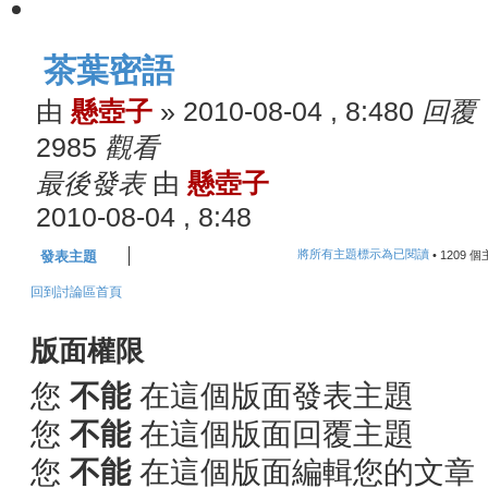
茶葉密語
由
懸壺子
»
2010-08-04 , 8:48
0
回覆
2985
觀看
最後發表
由
懸壺子
2010-08-04 , 8:48
發表主題
將所有主題標示為已閱讀
• 1209 
回到討論區首頁
版面權限
您
不能
在這個版面發表主題
您
不能
在這個版面回覆主題
您
不能
在這個版面編輯您的文章