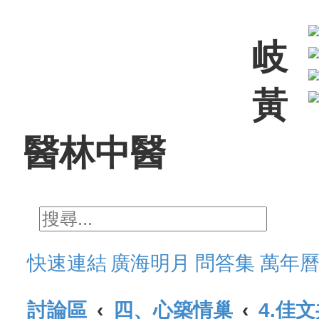
岐
黃
醫林中醫
搜尋
進階搜尋
快速連結
廣海明月
問答集
萬年
討論區
四、心築情巢
4.佳