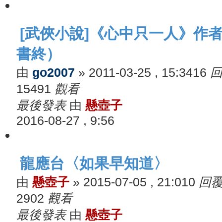
[武俠小說]《心中只一人》作
書終）
由
go2007
»
2011-03-25 , 15:34
16
15491
觀看
最後發表
由
懸壺子
2016-08-27 , 9:56
龍應台〈如果早知道〉
由
懸壺子
»
2015-07-05 , 21:01
0
回
2902
觀看
最後發表
由
懸壺子