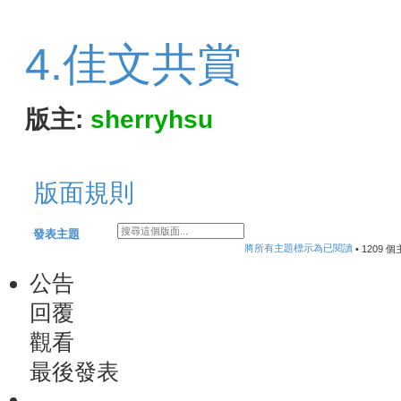
4.佳文共賞
版主:
sherryhsu
版面規則
搜尋
進階搜尋
發表主題
將所有主題標示為已閱讀
• 1209 
公告
回覆
觀看
最後發表