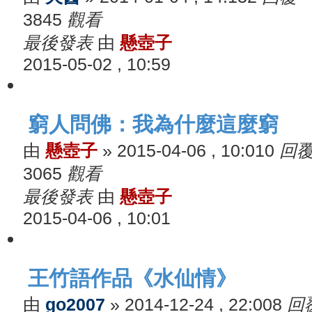
3845
觀看
最後發表
由
懸壺子
2015-05-02 , 10:59
窮人問佛：我為什麼這麼窮
由
懸壺子
»
2015-04-06 , 10:01
0
回
3065
觀看
最後發表
由
懸壺子
2015-04-06 , 10:01
王竹語作品《水仙情》
由
go2007
»
2014-12-24 , 22:00
8
回