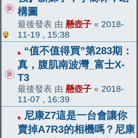
構圖
最後發表 由
懸壺子
«
2018-
11-19 , 15:38
“值不值得買”第283期：
真，腹肌南波灣_富士X-
T3
最後發表 由
懸壺子
«
2018-
11-07 , 16:39
尼康Z7這是一台會讓你
賣掉A7R3的相機嗎？尼康