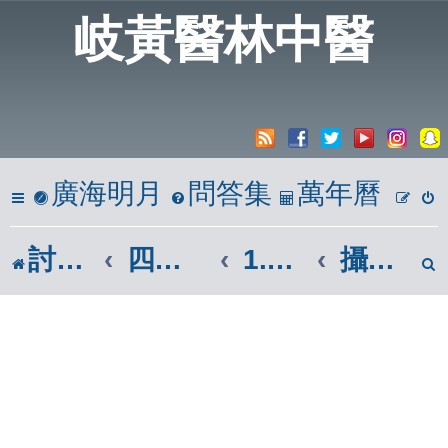
岐黃醫林中醫
廣海明月
問答集
萬年曆
討論區
四、心築情巢
1.時光倒流
攝影、相機