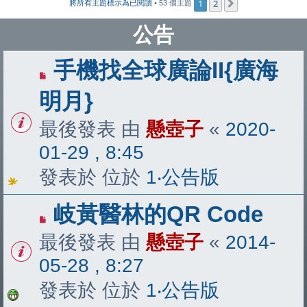
1
2
下一頁
將所有主題標示為已閱讀
• 53 個主題
公告
手機找全球廣論II{廣海
明月}
最後發表 由
懸壺子
«
2020-
01-29 , 8:45
發表於 位於
1‧公告版
岐黃醫林的QR Code
最後發表 由
懸壺子
«
2014-
05-28 , 8:27
發表於 位於
1‧公告版