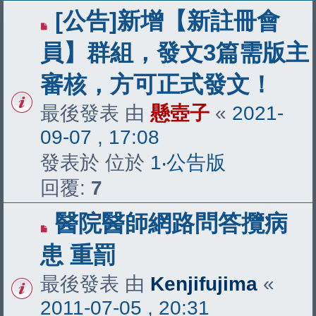
[公告]新增【新註冊會
員】群組，發文3篇需版主
審核，方可正式發文！
最後發表 由
懸壺子
«
2021-
09-07 , 17:08
發表於 位於
1‧公告版
回覆:
7
醫院醫師網路問答攬病
患 重罰
最後發表 由
Kenjifujima
«
2011-07-05 , 20:31