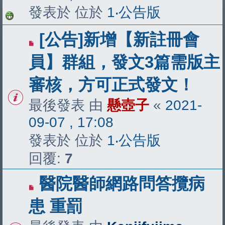
發表於 位於
1‧公告版
[公告]新增【新註冊會
員】群組，發文3篇需版主
審核，方可正式發文！
最後發表 由
懸壺子
«
2021-
09-07 , 17:08
發表於 位於
1‧公告版
回覆:
7
醫院醫師網路問答攬病
患 重罰