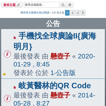
搜尋
進階搜尋
發表主題
1
2
3
下一頁
將所有主題標示為已閱讀
• 125 個主題
公告
手機找全球廣論II{廣海
明月}
最後發表 由
懸壺子
«
2020-
01-29 , 8:45
發表於 位於
1‧公告版
岐黃醫林的QR Code
最後發表 由
懸壺子
«
2014-
05-28 , 8:27