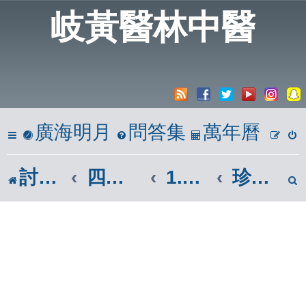
岐黃醫林中醫
廣海明月
問答集
萬年曆
討論區
四、心築情巢
1.時光倒流
珍藏版