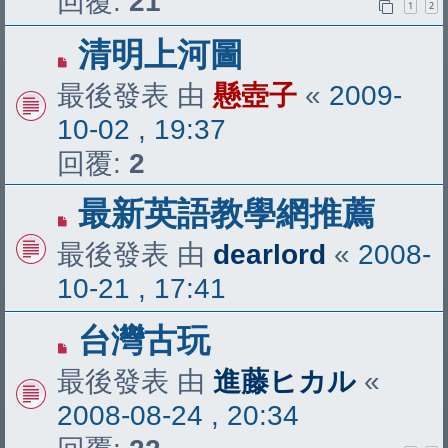
回覆:
21
1
2
清明上河圖
最後發表 由
懸壺子
«
2009-
10-02 , 19:37
回覆:
2
最新英語教學網推薦
最後發表 由
dearlord
«
2008-
10-21 , 17:41
台灣古玩
最後發表 由
進藤ヒカル
«
2008-08-24 , 20:34