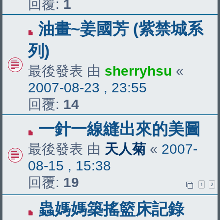
回覆:
1
油畫~姜國芳 (紫禁城系
列)
最後發表 由
sherryhsu
«
2007-08-23 , 23:55
回覆:
14
一針一線縫出來的美圖
最後發表 由
天人菊
«
2007-
08-15 , 15:38
回覆:
19
1
2
蟲媽媽築搖籃床記錄