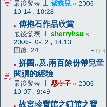
最後發表 由
紫蝶兒
«
2006-
10-14 , 10:28
傅抱石作品欣賞
最後發表 由
sherryhsu
«
2006-10-12 , 14:13
回覆:
24
1
2
拼圖..及.兩百餘份帶兒童
閱讀的經驗
最後發表 由
懸壺子
«
2006-
10-07 , 9:49
故宮珍寶館之鎮館之寶