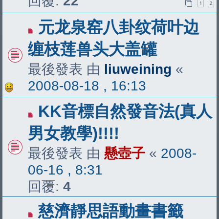
回覆:
22
1
2
元龙泉窑八卦纹荷叶边
缠枝莲兽头大盖罐
最後發表 由
liuweining
«
2008-08-18 , 16:13
KK音標自然發音法(真人
男女教學)!!!!
最後發表 由
懸壺子
«
2008-
06-16 , 8:31
回覆:
4
慈濟靜思語動畫書籤