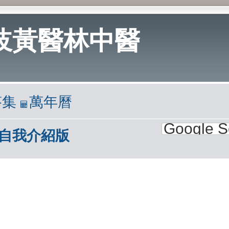
岐黃醫林中醫
答集
萬年曆
‧自我介紹版