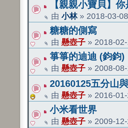
【親親小寶貝】你
由
小林
»
2018-03-08
糖糖的側寫
由
懸壺子
»
2018-02-
箏箏的迪迪 (鈞鈞)
由
懸壺子
»
2008-08-
20160125五分
由
懸壺子
»
2016-01-
小米看世界
由
懸壺子
»
2009-12-