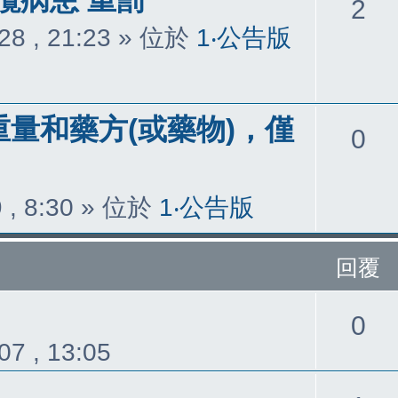
回
2
28 , 21:23
» 位於
1‧公告版
覆
重量和藥方(或藥物)，僅
回
0
覆
 , 8:30
» 位於
1‧公告版
回覆
回
0
07 , 13:05
覆