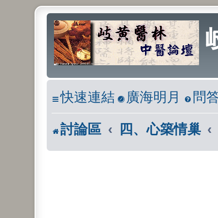
快速連結
廣海明月
問
討論區
四、心築情巢