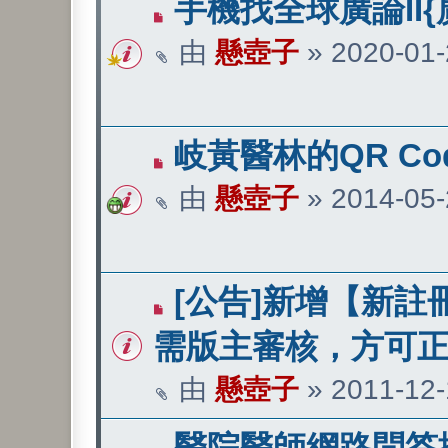
手機找全球廣論II{
由
懸壺子
»
2020-01-
岐黃醫林的QR Co
由
懸壺子
»
2014-05-
[公告]新增【新註
需版主審核，方可
由
懸壺子
»
2011-12-
醫院醫師網路問答