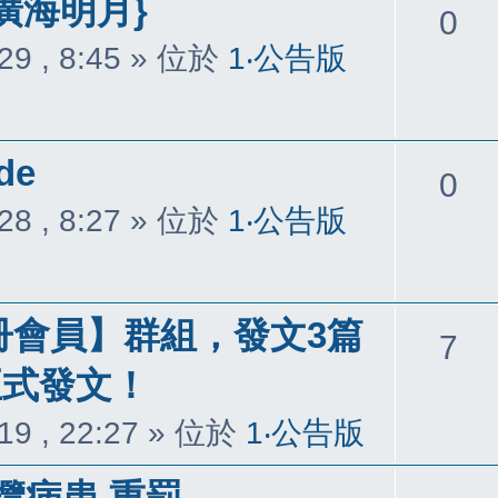
廣海明月}
回
0
29 , 8:45
» 位於
1‧公告版
覆
de
回
0
28 , 8:27
» 位於
1‧公告版
覆
冊會員】群組，發文3篇
回
7
正式發文！
覆
19 , 22:27
» 位於
1‧公告版
攬病患 重罰