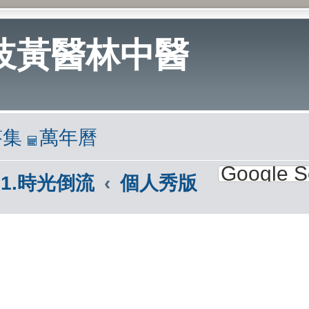
岐黃醫林中醫
答集
萬年曆
1.時光倒流
個人秀版