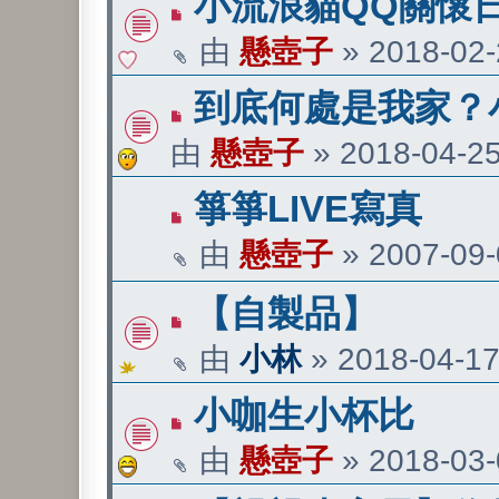
小流浪貓QQ關懷
由
懸壺子
»
2018-02-
到底何處是我家？
由
懸壺子
»
2018-04-25
箏箏LIVE寫真
由
懸壺子
»
2007-09-
【自製品】
由
小林
»
2018-04-17
小咖生小杯比
由
懸壺子
»
2018-03-