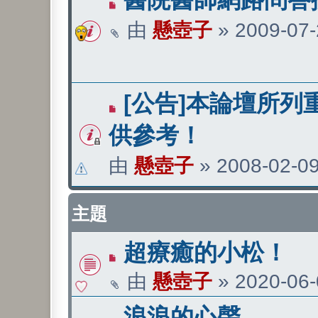
由
懸壺子
»
2009-07-
[公告]本論壇所列
供參考！
由
懸壺子
»
2008-02-09
主題
超療癒的小松！
由
懸壺子
»
2020-06-
浪浪的心聲