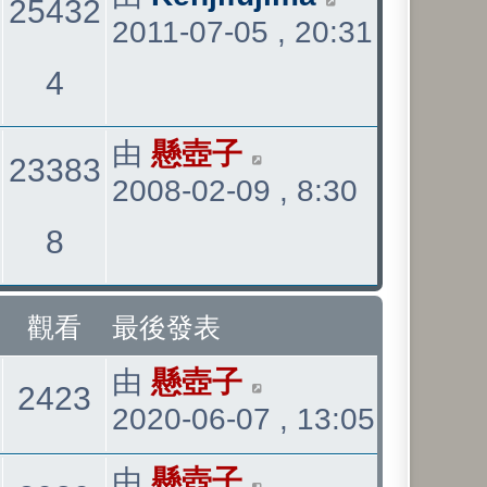
25432
2011-07-05 , 20:31
後
發
觀
4
表
看
最
由
懸壺子
23383
2008-02-09 , 8:30
後
發
觀
8
表
看
觀看
最後發表
最
由
懸壺子
觀
2423
2020-06-07 , 13:05
後
發
看
最
由
懸壺子