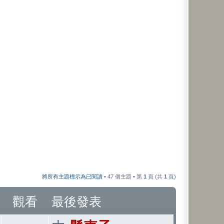
將所有主題標示為已閱讀
• 47 個主題 • 第
1
頁 (共
1
頁)
觀看
最後發表