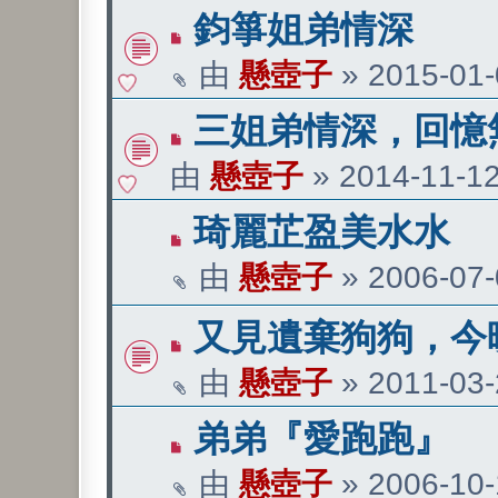
鈞箏姐弟情深
由
懸壺子
»
2015-01-
三姐弟情深，回憶
由
懸壺子
»
2014-11-12
琦麗芷盈美水水
由
懸壺子
»
2006-07-
又見遺棄狗狗，今晚我
由
懸壺子
»
2011-03-
弟弟『愛跑跑』
由
懸壺子
»
2006-10-