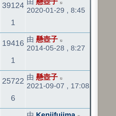
最
由
懸壺子
39124
2020-01-29 , 8:45
後
發
觀
1
表
看
最
由
懸壺子
19416
2014-05-28 , 8:27
後
發
觀
1
表
看
最
由
懸壺子
25722
2021-09-07 , 17:08
後
發
觀
6
表
看
最
由
Kenjifujima