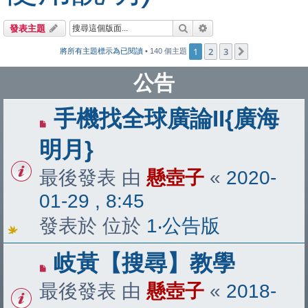
搜尋
進階搜尋
發表主題
1
2
3
下一頁
將所有主題標示為已閱讀
• 140 個主題
公告
手機找全球廣論II{廣海
明月}
最後發表 由
懸壺子
«
2020-
01-29 , 8:45
發表於 位於
1‧公告版
岐黃【搜尋】教學
最後發表 由
懸壺子
«
2018-