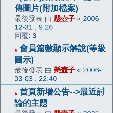
傳圖片(附加檔案)
最後發表 由
懸壺子
«
2006-
12-31 , 9:26
回覆:
3
會員篇數顯示解說(等級
圖示)
最後發表 由
懸壺子
«
2006-
03-03 , 22:40
首頁新增公告-->最近討
論的主題