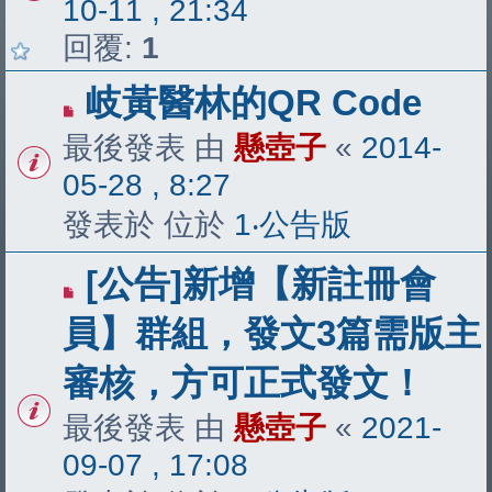
10-11 , 21:34
回覆:
1
岐黃醫林的QR Code
最後發表 由
懸壺子
«
2014-
05-28 , 8:27
發表於 位於
1‧公告版
[公告]新增【新註冊會
員】群組，發文3篇需版主
審核，方可正式發文！
最後發表 由
懸壺子
«
2021-
09-07 , 17:08