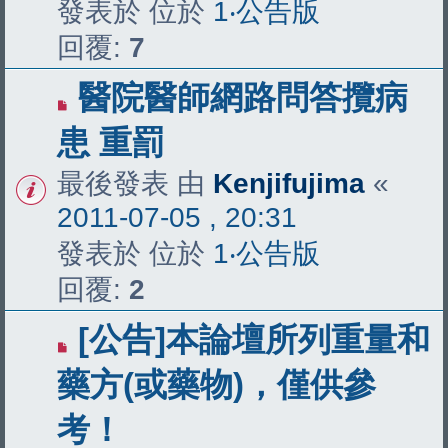
發表於 位於
1‧公告版
回覆:
7
醫院醫師網路問答攬病
患 重罰
最後發表 由
Kenjifujima
«
2011-07-05 , 20:31
發表於 位於
1‧公告版
回覆:
2
[公告]本論壇所列重量和
藥方(或藥物)，僅供參
考！