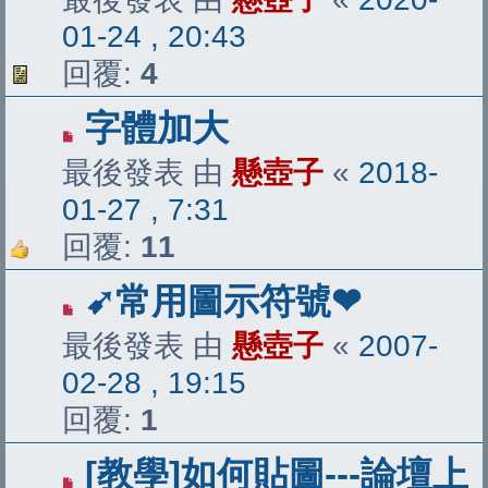
01-24 , 20:43
回覆:
4
字體加大
最後發表 由
懸壺子
«
2018-
01-27 , 7:31
回覆:
11
➹常用圖示符號❤
最後發表 由
懸壺子
«
2007-
02-28 , 19:15
回覆:
1
[教學]如何貼圖---論壇上