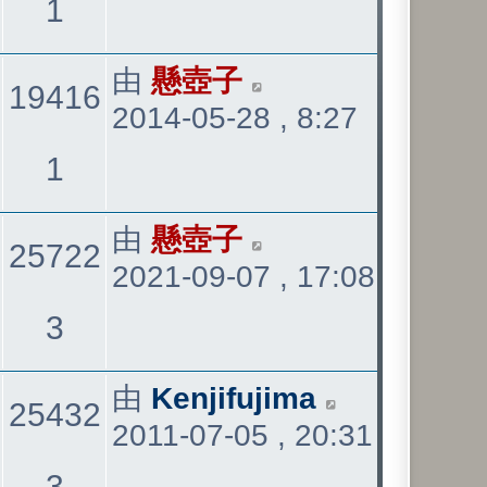
觀
1
表
看
最
由
懸壺子
19416
2014-05-28 , 8:27
後
發
觀
1
表
看
最
由
懸壺子
25722
2021-09-07 , 17:08
後
發
觀
3
表
看
最
由
Kenjifujima
25432
2011-07-05 , 20:31
後
發
觀
3