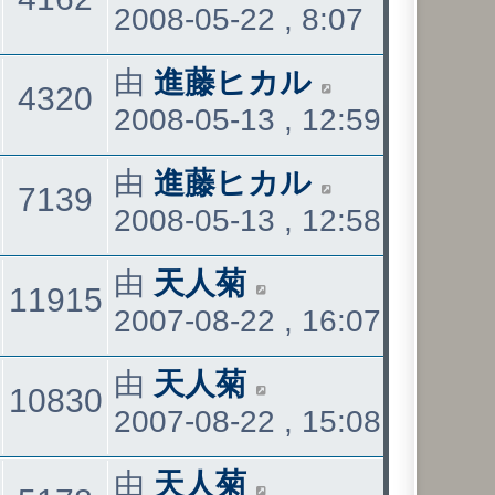
2008-05-22 , 8:07
後
發
看
最
由
進藤ヒカル
觀
4320
表
2008-05-13 , 12:59
後
發
看
最
由
進藤ヒカル
觀
7139
表
2008-05-13 , 12:58
後
發
看
最
由
天人菊
回
觀
11915
表
2007-08-22 , 16:07
後
發
覆
看
最
由
天人菊
回
觀
10830
表
2007-08-22 , 15:08
後
發
覆
看
最
由
天人菊