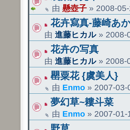
由
懸壺子
»
2008-05-
花卉寫真-藤崎あ
由
進藤ヒカル
»
2008-0
花卉の写真
由
進藤ヒカル
»
2008-0
罌粟花 {虞美人}
由
Enmo
»
2007-03-0
夢幻草~耬斗菜
由
Enmo
»
2007-01-1
野草