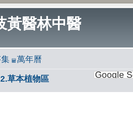
岐黃醫林中醫
答集
萬年曆
2.草本植物區