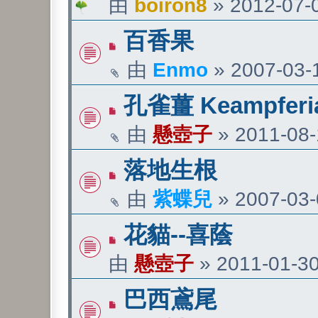
由
boiron8
»
2012-07-0
百香果
由
Enmo
»
2007-03-1
孔雀薑 Keampferia
由
懸壺子
»
2011-08-
落地生根
由
紫蝶兒
»
2007-03-
花貓--喜蔭
由
懸壺子
»
2011-01-30
巴西鳶尾