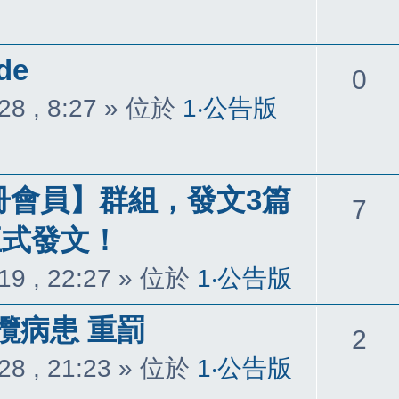
覆
de
回
0
28 , 8:27
» 位於
1‧公告版
覆
冊會員】群組，發文3篇
回
7
正式發文！
覆
19 , 22:27
» 位於
1‧公告版
攬病患 重罰
回
2
28 , 21:23
» 位於
1‧公告版
覆