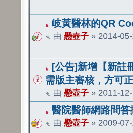
岐黃醫林的QR Co
由
懸壺子
»
2014-05-
[公告]新增【新註
需版主審核，方可
由
懸壺子
»
2011-12-
醫院醫師網路問答
由
懸壺子
»
2009-07-