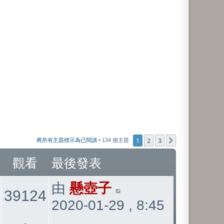
1
2
3
下一頁
將所有主題標示為已閱讀
• 134 個主題
觀看
最後發表
最
由
懸壺子
39124
2020-01-29 , 8:45
後
發