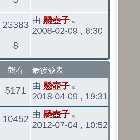
表
看
最
由
懸壺子
23383
2008-02-09 , 8:30
後
發
觀
8
表
看
觀看
最後發表
最
由
懸壺子
觀
5171
2018-04-09 , 19:31
後
發
看
最
由
懸壺子
觀
10452
表
2012-07-04 , 10:52
後
發
看