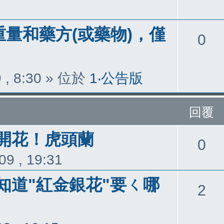
重量和藥方(或藥物)，僅
回
0
覆
 , 8:30
» 位於
1‧公告版
回覆
開花！虎頭蘭
回
0
09 , 19:31
覆
知道"紅金銀花"要ㄑ哪
回
2
覆