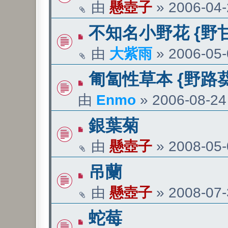
由
懸壺子
»
2006-04-
不知名小野花 {野
由
大紫雨
»
2006-05-
匍匐性草本 {野路葵
由
Enmo
»
2006-08-24 
銀葉菊
由
懸壺子
»
2008-05-
吊蘭
由
懸壺子
»
2008-07-
蛇莓