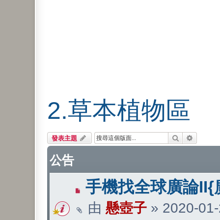
2.草本植物區
搜尋
進階搜尋
發表主題
公告
手機找全球廣論II{
由
懸壺子
»
2020-01-