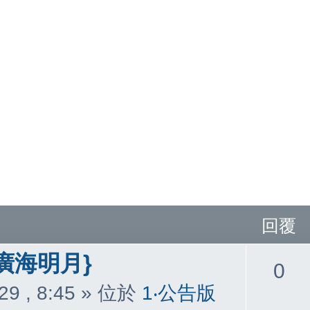
回覆
廣海明月}
回
0
29 , 8:45
» 位於
1‧公告版