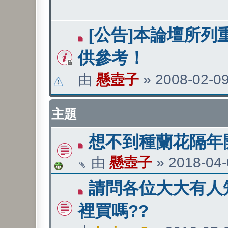
[公告]本論壇所列
供參考！
由
懸壺子
»
2008-02-09
主題
想不到種蘭花隔年
由
懸壺子
»
2018-04-
請問各位大大有人
裡買嗎??