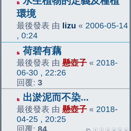
水生植物的定義及種植
環境
最後發表 由
lizu
«
2006-05-14
, 0:24
荷碧有藕
最後發表 由
懸壺子
«
2018-
06-30 , 22:26
回覆:
3
出淤泥而不染...
最後發表 由
懸壺子
«
2018-
04-25 , 20:25
回覆:
84
1
2
3
4
5
6