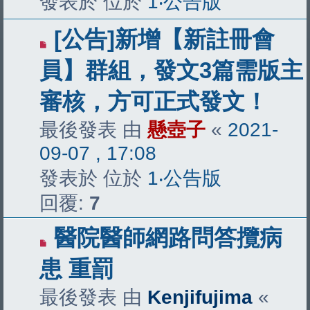
發表於 位於
1‧公告版
[公告]新增【新註冊會
員】群組，發文3篇需版主
審核，方可正式發文！
最後發表 由
懸壺子
«
2021-
09-07 , 17:08
發表於 位於
1‧公告版
回覆:
7
醫院醫師網路問答攬病
患 重罰
最後發表 由
Kenjifujima
«