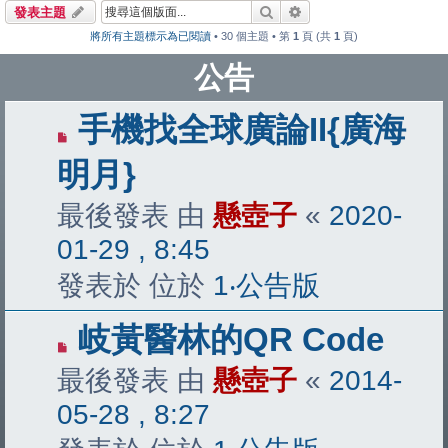
搜尋
進階搜尋
發表主題
將所有主題標示為已閱讀
• 30 個主題 • 第
1
頁 (共
1
頁)
公告
手機找全球廣論II{廣海
明月}
最後發表 由
懸壺子
«
2020-
01-29 , 8:45
發表於 位於
1‧公告版
岐黃醫林的QR Code
最後發表 由
懸壺子
«
2014-
05-28 , 8:27