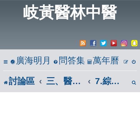
岐黃醫林中醫
廣海明月
問答集
萬年曆
討論區
三、醫學報導區(市面報章雜誌)
7.綜合版