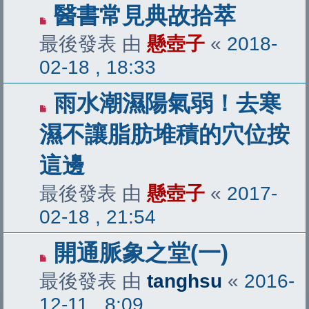
醫書常見典故拾萃
最後發表 由
懸壺子
«
2018-
02-18 , 18:33
雨水潮濕陽氣弱！去寒
濕不讓脂肪堆積的穴位按
這邊
最後發表 由
懸壺子
«
2017-
02-18 , 21:54
開通脈象之堂(一)
最後發表 由
tanghsu
«
2016-
12-11 , 8:09