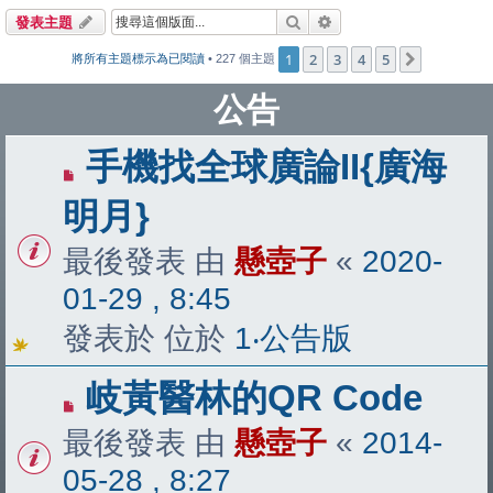
搜尋
進階搜尋
發表主題
1
2
3
4
5
下一頁
將所有主題標示為已閱讀
• 227 個主題
公告
手機找全球廣論II{廣海
明月}
最後發表 由
懸壺子
«
2020-
01-29 , 8:45
發表於 位於
1‧公告版
岐黃醫林的QR Code
最後發表 由
懸壺子
«
2014-
05-28 , 8:27