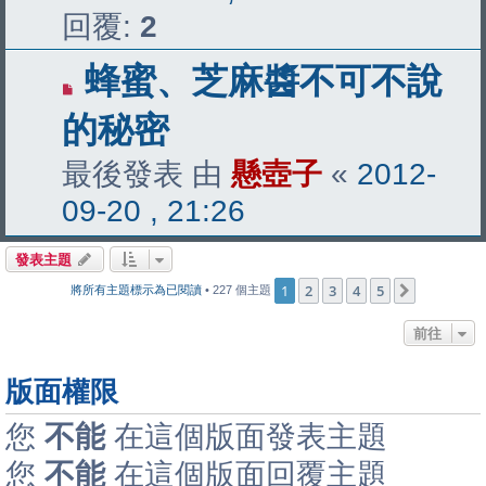
回覆:
2
蜂蜜、芝麻醬不可不說
的秘密
最後發表 由
懸壺子
«
2012-
09-20 , 21:26
發表主題
1
2
3
4
5
下一頁
將所有主題標示為已閱讀
• 227 個主題
前往
版面權限
您
不能
在這個版面發表主題
您
不能
在這個版面回覆主題