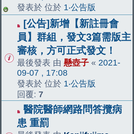
發表於 位於
1‧公告版
[公告]新增【新註冊會
員】群組，發文3篇需版主
審核，方可正式發文！
最後發表 由
懸壺子
«
2021-
09-07 , 17:08
發表於 位於
1‧公告版
回覆:
7
醫院醫師網路問答攬病
患 重罰