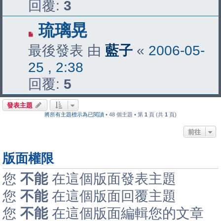
回覆:
3
琉璃晃
最後發表 由
藍子
«
2006-05-
25 , 2:38
回覆:
5
發表主題
將所有主題標示為已閱讀
• 48 個主題 • 第
1
頁 (共
1
頁)
前往
版面權限
您
不能
在這個版面發表主題
您
不能
在這個版面回覆主題
您
不能
在這個版面編輯您的文章