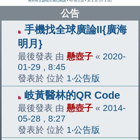
將所有主題標示為已閱讀
• 48 個主題 • 第
1
頁 (共
1
頁)
公告
手機找全球廣論II{廣海
明月}
最後發表 由
懸壺子
«
2020-
01-29 , 8:45
發表於 位於
1‧公告版
岐黃醫林的QR Code
最後發表 由
懸壺子
«
2014-
05-28 , 8:27
發表於 位於
1‧公告版