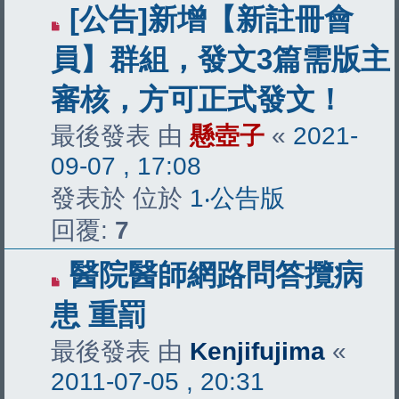
[公告]新增【新註冊會
員】群組，發文3篇需版主
審核，方可正式發文！
最後發表 由
懸壺子
«
2021-
09-07 , 17:08
發表於 位於
1‧公告版
回覆:
7
醫院醫師網路問答攬病
患 重罰
最後發表 由
Kenjifujima
«
2011-07-05 , 20:31