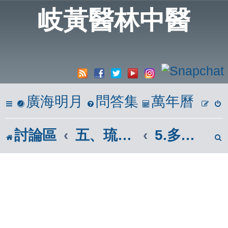
岐黃醫林中醫
廣海明月
問答集
萬年曆
討論區
五、琉璃仙境
5.多肉植物區