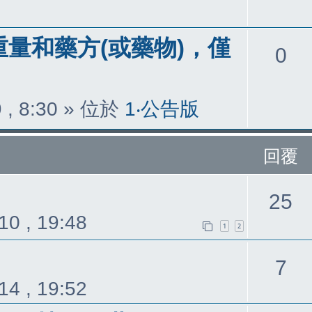
重量和藥方(或藥物)，僅
回
0
覆
 , 8:30
» 位於
1‧公告版
回覆
25
10 , 19:48
1
2
回
7
14 , 19:52