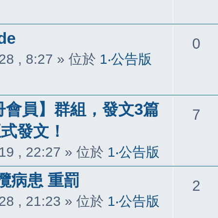
覆
de
回
0
28 , 8:27
» 位於
1‧公告版
覆
冊會員】群組，發文3篇
回
7
正式發文！
覆
19 , 22:27
» 位於
1‧公告版
攬病患 重罰
回
2
28 , 21:23
» 位於
1‧公告版
覆