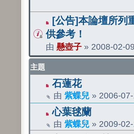
[公告]本論壇所列
供參考！
由
懸壺子
»
2008-02-09
主題
石蓮花
由
紫蝶兒
»
2006-07-
心葉毬蘭
由
紫蝶兒
»
2009-02-