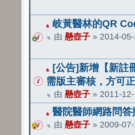
岐黃醫林的QR Co
由
懸壺子
»
2014-05-
[公告]新增【新註
需版主審核，方可
由
懸壺子
»
2011-12-
醫院醫師網路問答
由
懸壺子
»
2009-07-