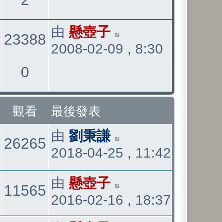
表
看
最
由
懸壺子
23388
2008-02-09 , 8:30
後
發
觀
0
表
看
觀看
最後發表
最
由
劉秉謙
回
觀
26265
2018-04-25 , 11:42
後
發
覆
看
最
由
懸壺子
表
觀
11565
2016-02-16 , 18:37
後
發