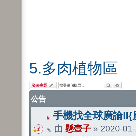
5.多肉植物區
搜尋
進階搜尋
發表主題
公告
手機找全球廣論II{
由
懸壺子
»
2020-01-