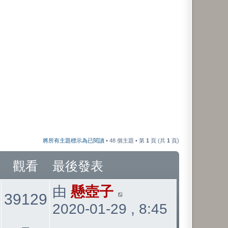
將所有主題標示為已閱讀
• 48 個主題 • 第
1
頁 (共
1
頁)
觀看
最後發表
最
由
懸壺子
39129
2020-01-29 , 8:45
後
發