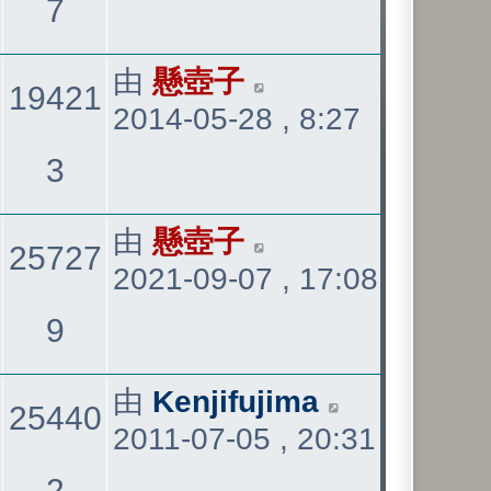
觀
7
表
看
最
由
懸壺子
19421
2014-05-28 , 8:27
後
發
觀
3
表
看
最
由
懸壺子
25727
2021-09-07 , 17:08
後
發
觀
9
表
看
最
由
Kenjifujima
25440
2011-07-05 , 20:31
後
發
觀
2