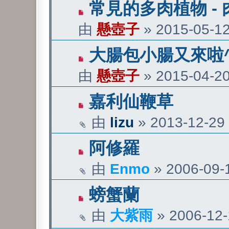
常見的多肉植物 -
由
懸壺子
»
2015-05-12
大腸包小腸又來啦^
由
懸壺子
»
2015-04-20
嘉利仙鞭草
由
lizu
»
2013-12-29 
阿修羅
由
Enmo
»
2006-09-1
螃蟹蘭
由
大紫雨
»
2006-12-