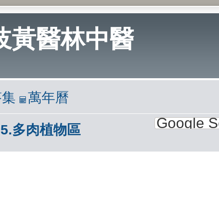
岐黃醫林中醫
答集
萬年曆
5.多肉植物區