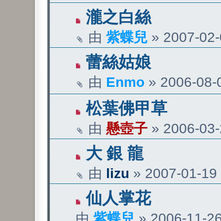
瀧之白絲
由
紫蝶兒
»
2007-02-
蕾絲姑娘
由
Enmo
»
2006-08-0
松葉佛甲草
由
懸壺子
»
2006-03-
大 銀 龍
由
lizu
»
2007-01-19 
仙人掌花
由
紫蝶兒
»
2006-11-26