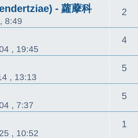
endertziae) - 蘿藦科
回
2
, 8:49
覆
回
4
04 , 19:45
覆
回
5
4 , 13:13
覆
回
5
04 , 7:37
覆
回
1
25 , 10:52