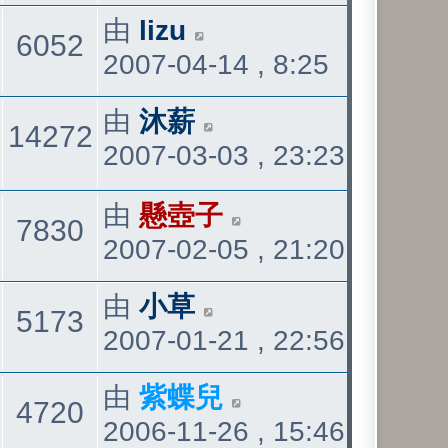
發
看
最
由
lizu
觀
6052
表
2007-04-14 , 8:25
後
發
看
最
由
沐薪
回
觀
14272
表
2007-03-03 , 23:23
後
發
覆
看
最
由
懸壺子
表
觀
7830
2007-02-05 , 21:20
後
發
看
最
由
小草
觀
5173
表
2007-01-21 , 22:56
後
發
看
最
由
紫蝶兒
觀
4720
表
2006-11-26 , 15:46
後