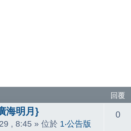
回覆
廣海明月}
回
0
29 , 8:45
» 位於
1‧公告版