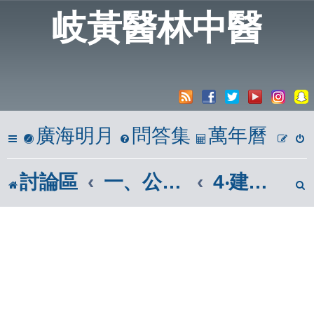
岐黃醫林中醫
廣海明月
問答集
萬年曆
討論區
一、公開亭
4‧建議區(問題反映)