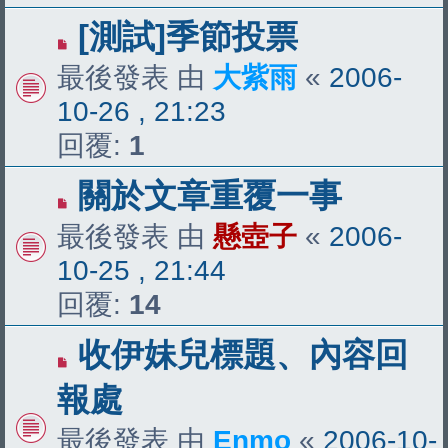
[測試]季節投票
最後發表 由
大紫雨
«
2006-
10-26 , 21:23
回覆:
1
關於文章重覆一事
最後發表 由
懸壺子
«
2006-
10-25 , 21:44
回覆:
14
收伊妹兒標題、內容回
報處
最後發表 由
Enmo
«
2006-10-