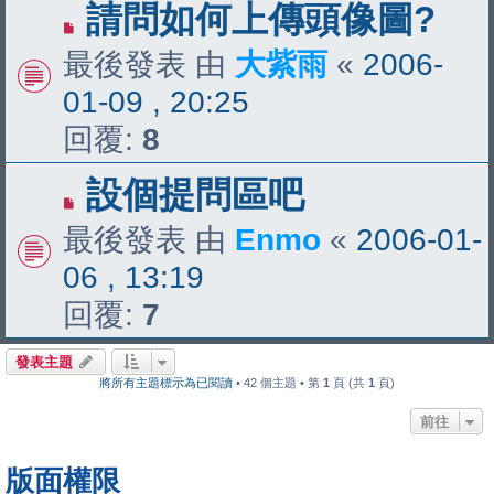
請問如何上傳頭像圖?
最後發表 由
大紫雨
«
2006-
01-09 , 20:25
回覆:
8
設個提問區吧
最後發表 由
Enmo
«
2006-01-
06 , 13:19
回覆:
7
發表主題
將所有主題標示為已閱讀
• 42 個主題 • 第
1
頁 (共
1
頁)
前往
版面權限