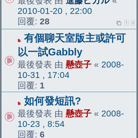
最後發表 由
進藤ヒカル
«
2010-01-20 , 22:00
回覆:
28
1
2
有個聊天室版主或許可
以一試Gabbly
最後發表 由
懸壺子
«
2008-
10-31 , 17:04
回覆:
1
如何發短訊?
最後發表 由
懸壺子
«
2008-
10-23 , 8:54
回覆:
6