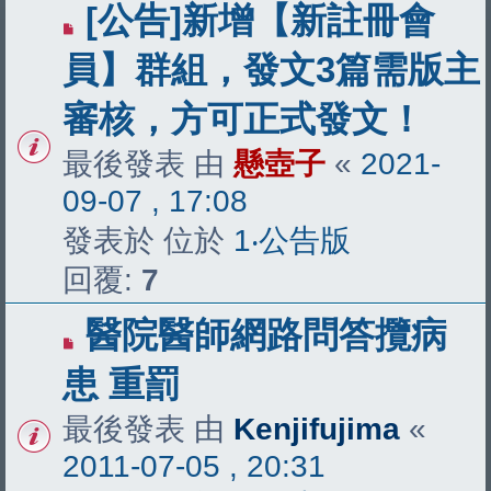
[公告]新增【新註冊會
員】群組，發文3篇需版主
審核，方可正式發文！
最後發表 由
懸壺子
«
2021-
09-07 , 17:08
發表於 位於
1‧公告版
回覆:
7
醫院醫師網路問答攬病
患 重罰
最後發表 由
Kenjifujima
«
2011-07-05 , 20:31