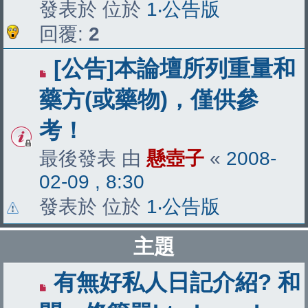
發表於 位於
1‧公告版
回覆:
2
[公告]本論壇所列重量和
藥方(或藥物)，僅供參
考！
最後發表 由
懸壺子
«
2008-
02-09 , 8:30
發表於 位於
1‧公告版
主題
有無好私人日記介紹? 和