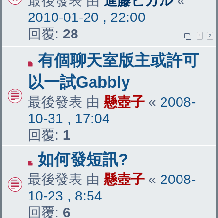
最後發表 由
進藤ヒカル
«
2010-01-20 , 22:00
回覆:
28
1
2
有個聊天室版主或許可
以一試Gabbly
最後發表 由
懸壺子
«
2008-
10-31 , 17:04
回覆:
1
如何發短訊?
最後發表 由
懸壺子
«
2008-
10-23 , 8:54
回覆:
6