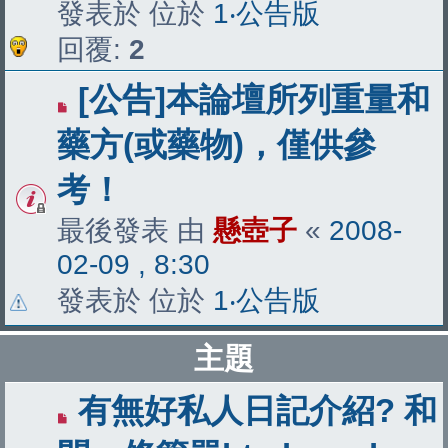
發表於 位於
1‧公告版
回覆:
2
[公告]本論壇所列重量和
藥方(或藥物)，僅供參
考！
最後發表 由
懸壺子
«
2008-
02-09 , 8:30
發表於 位於
1‧公告版
主題
有無好私人日記介紹? 和