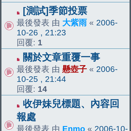
[測試]季節投票
最後發表 由
大紫雨
«
2006-
10-26 , 21:23
回覆:
1
關於文章重覆一事
最後發表 由
懸壺子
«
2006-
10-25 , 21:44
回覆:
14
收伊妹兒標題、內容回
報處
最後發表 由
Enmo
«
2006-10-