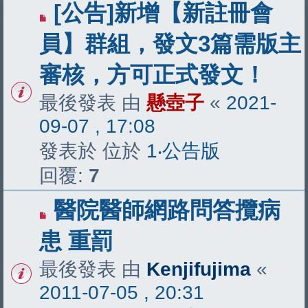
[公告]新增【新註冊會
員】群組，發文3篇需版主
審核，方可正式發文！
最後發表 由
懸壺子
«
2021-
09-07 , 17:08
發表於 位於
1‧公告版
回覆:
7
醫院醫師網路問答攬病
患 重罰
最後發表 由
Kenjifujima
«
2011-07-05 , 20:31