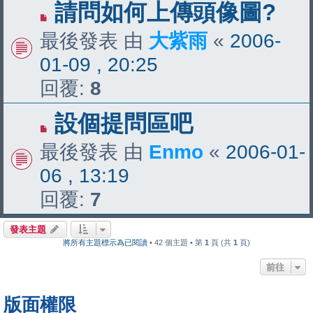
請問如何上傳頭像圖?
最後發表 由
大紫雨
«
2006-
01-09 , 20:25
回覆:
8
設個提問區吧
最後發表 由
Enmo
«
2006-01-
06 , 13:19
回覆:
7
發表主題
將所有主題標示為已閱讀
• 42 個主題 • 第
1
頁 (共
1
頁)
前往
版面權限