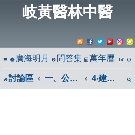
岐黃醫林中醫
廣海明月
問答集
萬年曆
討論區
一、公開亭
4‧建議區(問題反映)