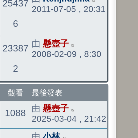
25437
2011-07-05 , 20:31
後
發
觀
6
表
看
最
由
懸壺子
23387
2008-02-09 , 8:30
後
發
觀
2
表
看
觀看
最後發表
最
由
懸壺子
觀
1088
2025-03-04 , 21:42
後
發
看
最
由
小林