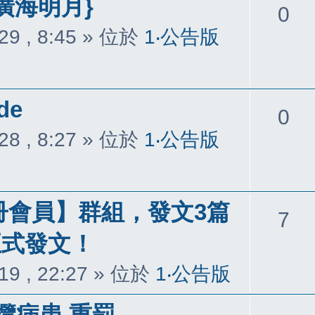
廣海明月}
回
0
29 , 8:45
» 位於
1‧公告版
覆
de
回
0
28 , 8:27
» 位於
1‧公告版
覆
冊會員】群組，發文3篇
回
7
正式發文！
覆
19 , 22:27
» 位於
1‧公告版
攬病患 重罰