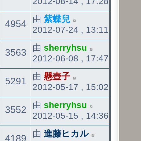
2012-08-14 , 17:28
後
發
看
最
由
紫蝶兒
觀
4954
表
2012-07-24 , 13:11
後
發
看
最
由
sherryhsu
觀
3563
表
2012-06-08 , 17:47
後
發
看
最
由
懸壺子
觀
5291
表
2012-05-17 , 15:02
後
發
看
最
由
sherryhsu
觀
3552
表
2012-05-15 , 14:36
後
發
看
最
由
進藤ヒカル
觀
4189
表