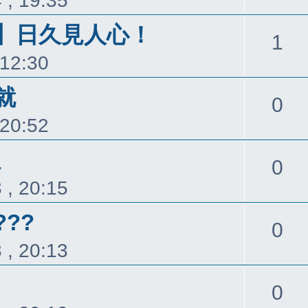
 , 19:35
】日久見人心！
回
1
 12:30
覆
就
回
0
 20:52
覆
位
回
0
 , 20:15
覆
??
回
0
 , 20:13
覆
回
0