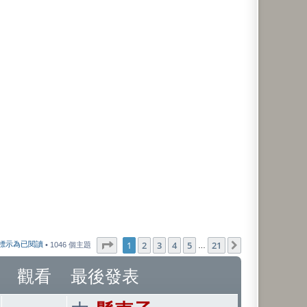
第
1
頁 (共
21
頁)
1
2
3
4
5
21
下一頁
標示為已閱讀
• 1046 個主題
…
觀看
最後發表