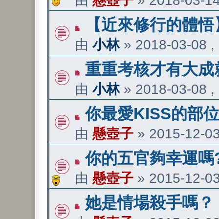
由
懸壺子
»
2018-03-14
【近來修行的體悟
由
小林
»
2018-03-08 ,
重重考核才有大成
由
小林
»
2018-03-08 ,
你最愛KISS的部
由
懸壺子
»
2015-12-03
你的五官夠幸運嗎?
由
懸壺子
»
2015-12-03
她是情場殺手嗎？