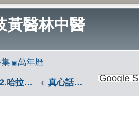
岐黃醫林中醫
答集
萬年曆
2.哈拉區(我有話說說)
真心話大考驗