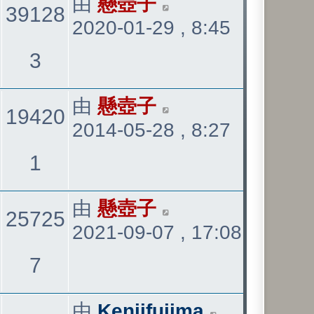
最
由
懸壺子
39128
2020-01-29 , 8:45
後
發
觀
3
表
看
最
由
懸壺子
19420
2014-05-28 , 8:27
後
發
觀
1
表
看
最
由
懸壺子
25725
2021-09-07 , 17:08
後
發
觀
7
表
看
最
由
Kenjifujima