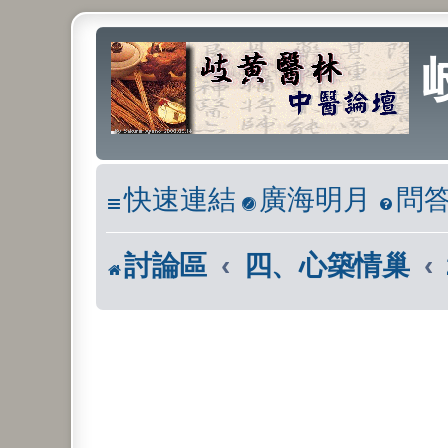
快速連結
廣海明月
問
討論區
四、心築情巢