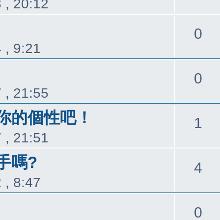
 , 20:12
覆
回
0
 , 9:21
覆
回
0
 , 21:55
覆
你的個性吧！
回
1
 , 21:51
覆
手嗎?
回
4
 , 8:47
覆
回
0