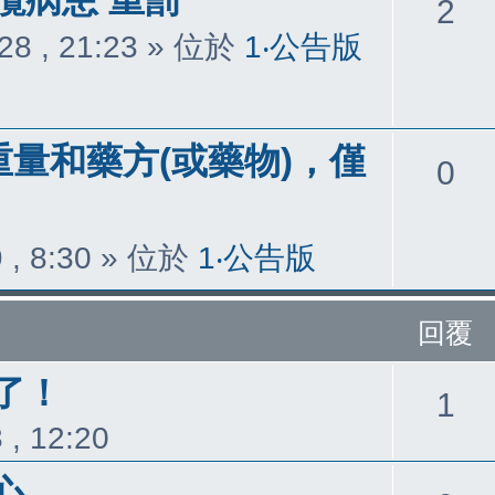
回
2
28 , 21:23
» 位於
1‧公告版
覆
重量和藥方(或藥物)，僅
回
0
覆
 , 8:30
» 位於
1‧公告版
回覆
了！
回
1
 , 12:20
覆
心