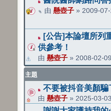
由
懸壺子
»
2009-07-
[公告]本論壇所列
供參考！
由
懸壺子
»
2008-02-09
主題
不要被抖音美顏騙
由
懸壺子
»
2025-03-03
謝謝大家護持我的