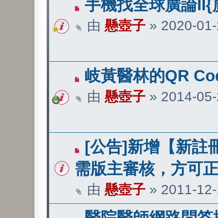
手機找全球廣論II{
由
懸壺子
»
2020-01-
岐黃醫林的QR Co
由
懸壺子
»
2014-05-
[公告]新增【新註
需版主審核，方可
由
懸壺子
»
2011-12-
醫院醫師網路問答