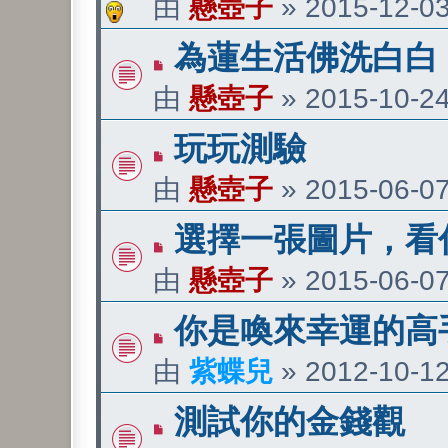
由
懸壺子
»
2015-12-03
為蓮生活佛洗白白
由
懸壺子
»
2015-10-24
玩玩測驗
由
懸壺子
»
2015-06-07
選擇一張圖片，看
由
懸壺子
»
2015-06-07
你是喚來幸運的高
由
紫蝶兒
»
2012-10-12
測試你的金錢觀