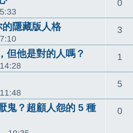
回
0
 5:33
覆
你的隱藏版人格
回
3
 7:10
覆
，但他是對的人嗎？
回
1
 14:28
覆
回
5
 11:48
覆
鬼？超顧人怨的 5 種
回
0
覆