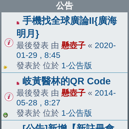
公告
手機找全球廣論II{廣海
明月}
最後發表 由
懸壺子
«
2020-
01-29 , 8:45
發表於 位於
1‧公告版
岐黃醫林的QR Code
最後發表 由
懸壺子
«
2014-
05-28 , 8:27
發表於 位於
1‧公告版
[公告]新增【新註冊會