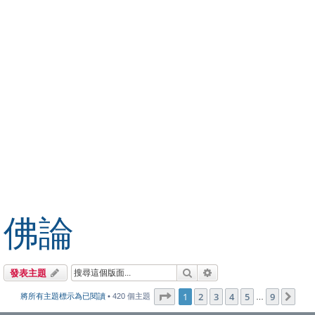
佛論
搜尋
進階搜尋
發表主題
第
1
頁 (共
9
頁)
1
2
3
4
5
9
下
將所有主題標示為已閱讀
• 420 個主題
…