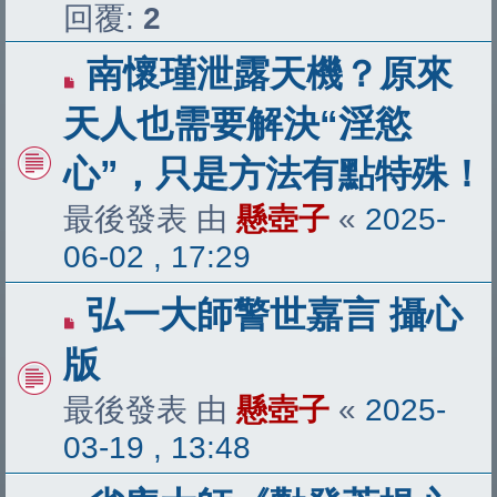
回覆:
2
南懷瑾泄露天機？原來
天人也需要解決“淫慾
心”，只是方法有點特殊！
最後發表 由
懸壺子
«
2025-
06-02 , 17:29
弘一大師警世嘉言 攝心
版
最後發表 由
懸壺子
«
2025-
03-19 , 13:48