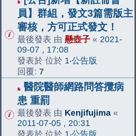
員】群組，發文3篇需版主
審核，方可正式發文！
最後發表 由
懸壺子
«
2021-
09-07 , 17:08
發表於 位於
1‧公告版
回覆:
7
醫院醫師網路問答攬病
患 重罰
最後發表 由
Kenjifujima
«
2011-07-05 , 20:31
發表於 位於
1‧公告版