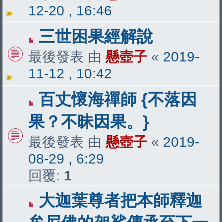
12-20 , 16:46
三世困果經解說
最後發表 由
懸壺子
«
2019-
11-12 , 10:42
百丈懷海禪師 {不落因
果？不昧因果。}
最後發表 由
懸壺子
«
2019-
08-29 , 6:29
回覆:
1
大迦葉尊者把本師釋迦