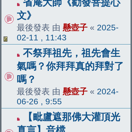
省庵大師《勸發菩提心
文》
最後發表 由
懸壺子
«
2025-
02-11 , 11:43
不祭拜祖先，祖先會生
氣嗎？你拜拜真的拜對了
嗎？
最後發表 由
懸壺子
«
2024-
06-26 , 9:55
【毗盧遮那佛大灌頂光
真言】音檔