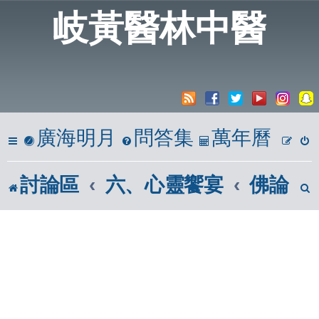
岐黃醫林中醫
廣海明月
問答集
萬年曆
討論區
六、心靈饗宴
佛論