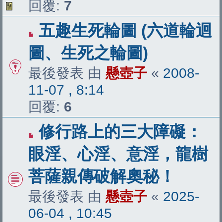
回覆:
7
五趣生死輪圖 (六道輪迴
圖、生死之輪圖)
最後發表 由
懸壺子
«
2008-
11-07 , 8:14
回覆:
6
修行路上的三大障礙：
眼淫、心淫、意淫，龍樹
菩薩親傳破解奧秘！
最後發表 由
懸壺子
«
2025-
06-04 , 10:45