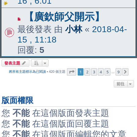
16 , 6:01
【廣欽師父開示】
最後發表 由
小林
«
2018-04-
15 , 11:18
回覆:
5
發表主題
第
1
頁 (共
9
頁)
1
2
3
4
5
9
下
將所有主題標示為已閱讀
• 420 個主題
…
前往
版面權限
您
不能
在這個版面發表主題
您
不能
在這個版面回覆主題
您
不能
在這個版面編輯您的文章