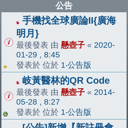
公告
手機找全球廣論II{廣海
明月}
最後發表 由
懸壺子
«
2020-
01-29 , 8:45
發表於 位於
1‧公告版
岐黃醫林的QR Code
最後發表 由
懸壺子
«
2014-
05-28 , 8:27
發表於 位於
1‧公告版
[公告]新增【新註冊會