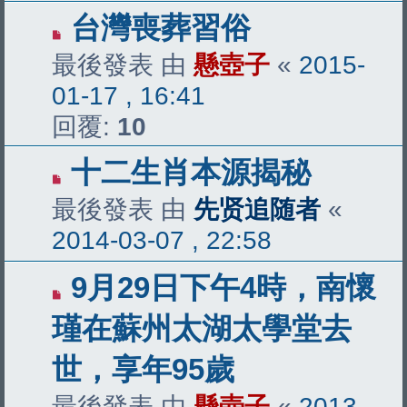
台灣喪葬習俗
最後發表 由
懸壺子
«
2015-
01-17 , 16:41
回覆:
10
十二生肖本源揭秘
最後發表 由
先贤追随者
«
2014-03-07 , 22:58
‎9月29日下午4時，南懷
瑾在蘇州太湖太學堂去
世，享年95歲
最後發表 由
懸壺子
«
2013-