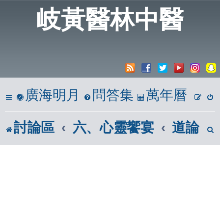
岐黃醫林中醫
廣海明月
問答集
萬年曆
討論區
六、心靈饗宴
道論