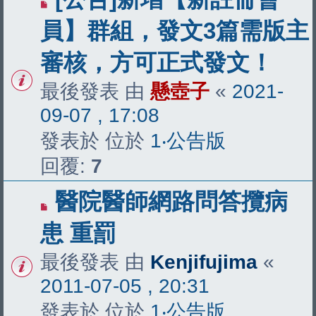
員】群組，發文3篇需版主
審核，方可正式發文！
最後發表 由
懸壺子
«
2021-
09-07 , 17:08
發表於 位於
1‧公告版
回覆:
7
醫院醫師網路問答攬病
患 重罰
最後發表 由
Kenjifujima
«
2011-07-05 , 20:31
發表於 位於
1‧公告版