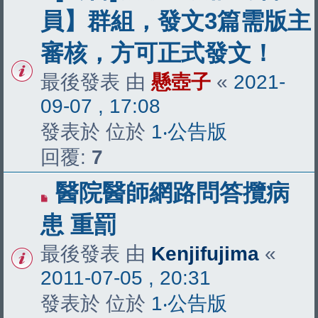
員】群組，發文3篇需版主
審核，方可正式發文！
最後發表 由
懸壺子
«
2021-
09-07 , 17:08
發表於 位於
1‧公告版
回覆:
7
醫院醫師網路問答攬病
患 重罰
最後發表 由
Kenjifujima
«
2011-07-05 , 20:31
發表於 位於
1‧公告版