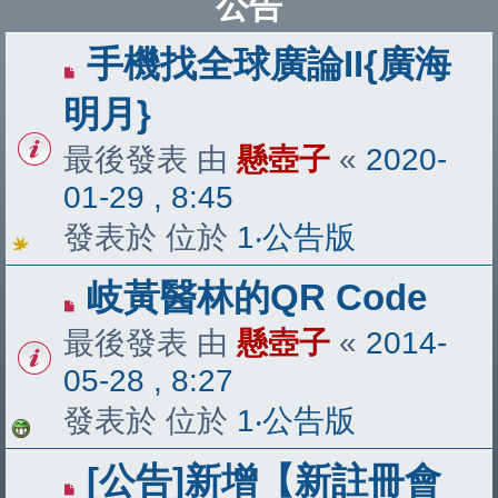
公告
手機找全球廣論II{廣海
明月}
最後發表 由
懸壺子
«
2020-
01-29 , 8:45
發表於 位於
1‧公告版
岐黃醫林的QR Code
最後發表 由
懸壺子
«
2014-
05-28 , 8:27
發表於 位於
1‧公告版
[公告]新增【新註冊會