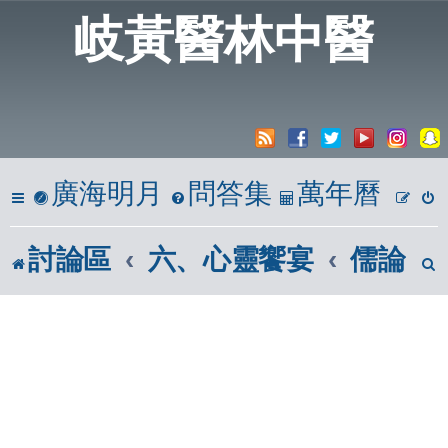
岐黃醫林中醫
廣海明月
問答集
萬年曆
討論區
六、心靈饗宴
儒論