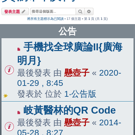
搜尋
進階搜尋
發表主題
將所有主題標示為已閱讀
• 17 個主題 • 第
1
頁 (共
1
頁)
公告
手機找全球廣論II{廣海
明月}
最後發表 由
懸壺子
«
2020-
01-29 , 8:45
發表於 位於
1‧公告版
岐黃醫林的QR Code
最後發表 由
懸壺子
«
2014-
05-28 , 8:27