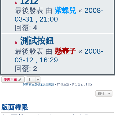
1212
最後發表 由
紫蝶兒
«
2008-
03-31 , 21:00
回覆:
4
測試按鈕
最後發表 由
懸壺子
«
2008-
03-12 , 16:29
回覆:
2
發表主題
將所有主題標示為已閱讀
• 17 個主題 • 第
1
頁 (共
1
頁)
前往
版面權限