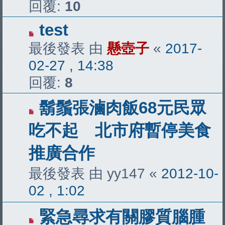
回覆:
10
test
最後發表 由
懸壺子
«
2017-
02-27 , 14:38
回覆:
8
鬍鬚張滷肉飯68元民眾
吃不起 北市府暫停美食
推廣合作
最後發表 由
yy147
«
2012-10-
02 , 1:02
緊急尋求有關膠質腦腫