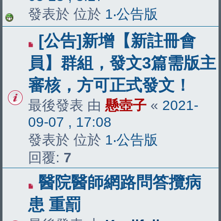
發表於 位於
1‧公告版
[公告]新增【新註冊會
員】群組，發文3篇需版主
審核，方可正式發文！
最後發表 由
懸壺子
«
2021-
09-07 , 17:08
發表於 位於
1‧公告版
回覆:
7
醫院醫師網路問答攬病
患 重罰