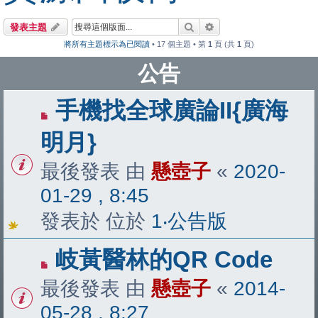
搜尋
進階搜尋
發表主題
將所有主題標示為已閱讀
• 17 個主題 • 第
1
頁 (共
1
頁)
公告
手機找全球廣論II{廣海
明月}
最後發表 由
懸壺子
«
2020-
01-29 , 8:45
發表於 位於
1‧公告版
岐黃醫林的QR Code
最後發表 由
懸壺子
«
2014-
05-28 , 8:27