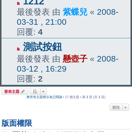
1212
最後發表 由
紫蝶兒
«
2008-
03-31 , 21:00
回覆:
4
測試按鈕
最後發表 由
懸壺子
«
2008-
03-12 , 16:29
回覆:
2
發表主題
將所有主題標示為已閱讀
• 17 個主題 • 第
1
頁 (共
1
頁)
前往
版面權限