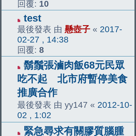
回覆:
10
test
最後發表 由
懸壺子
«
2017-
02-27 , 14:38
回覆:
8
鬍鬚張滷肉飯68元民眾
吃不起 北市府暫停美食
推廣合作
最後發表 由
yy147
«
2012-10-
02 , 1:02
緊急尋求有關膠質腦腫