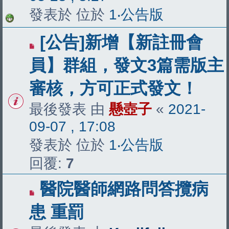
發表於 位於
1‧公告版
[公告]新增【新註冊會
員】群組，發文3篇需版主
審核，方可正式發文！
最後發表 由
懸壺子
«
2021-
09-07 , 17:08
發表於 位於
1‧公告版
回覆:
7
醫院醫師網路問答攬病
患 重罰