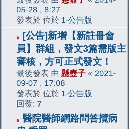
05-28 , 8:27
發表於 位於
1‧公告版
[公告]新增【新註冊會
員】群組，發文3篇需版主
審核，方可正式發文！
最後發表 由
懸壺子
«
2021-
09-07 , 17:08
發表於 位於
1‧公告版
回覆:
7
醫院醫師網路問答攬病