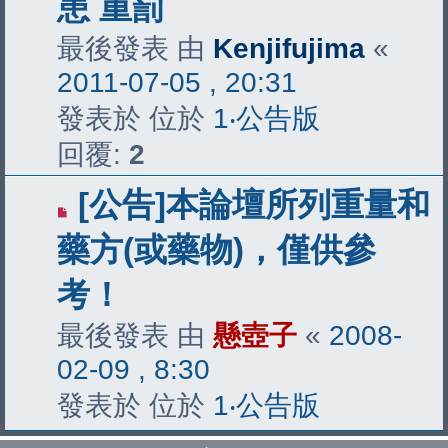
患 重罰
最後發表 由
Kenjifujima
«
2011-07-05 , 20:31
發表於 位於
1‧公告版
回覆:
2
[公告]本論壇所列重量和
藥方(或藥物)，僅供參
考！
最後發表 由
懸壺子
«
2008-
02-09 , 8:30
發表於 位於
1‧公告版