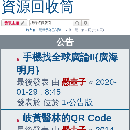
資源回收筒
搜尋
進階搜尋
發表主題
將所有主題標示為已閱讀
• 17 個主題 • 第
1
頁 (共
1
頁)
公告
手機找全球廣論II{廣海
明月}
最後發表 由
懸壺子
«
2020-
01-29 , 8:45
發表於 位於
1‧公告版
岐黃醫林的QR Code
最後發表 由
懸壺子
«
2014-