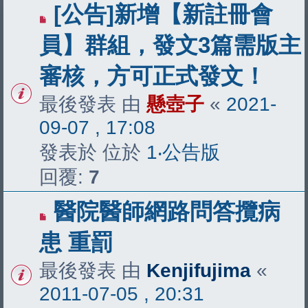
[公告]新增【新註冊會
員】群組，發文3篇需版主
審核，方可正式發文！
最後發表 由
懸壺子
«
2021-
09-07 , 17:08
發表於 位於
1‧公告版
回覆:
7
醫院醫師網路問答攬病
患 重罰
最後發表 由
Kenjifujima
«
2011-07-05 , 20:31