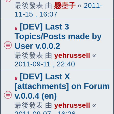
最後發表 由
懸壺子
«
2011-
11-15 , 16:07
[DEV] Last 3
Topics/Posts made by
User v.0.0.2
最後發表 由
yehrussell
«
2011-09-11 , 22:40
[DEV] Last X
[attachments] on Forum
v.0.0.4 (en)
最後發表 由
yehrussell
«
2011-09-07 , 16:26