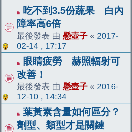
吃不到3.5份蔬果 白內
障率高6倍
最後發表 由
懸壺子
«
2017-
02-14 , 17:17
眼睛疲勞 赫照輻射可
改善！
最後發表 由
懸壺子
«
2016-
12-10 , 14:34
葉黃素含量如何區分？
劑型、類型才是關鍵