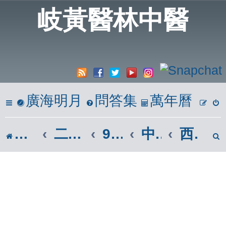
岐黃醫林中醫
廣海明月
問答集
萬年曆
討論區
二、岐黃懸壺居
9.傷科、眼科、外科(按摩、刮痧)
中醫眼科
西醫眼科