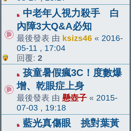
中老年人視力殺手 白
內障3大Q&A必知
最後發表 由
ksizs46
«
2016-
05-11 , 17:04
回覆:
2
孩童暑假瘋3C！度數爆
增、乾眼症上身
最後發表 由
懸壺子
«
2015-
07-03 , 19:18
藍光真傷眼 挑對葉黃