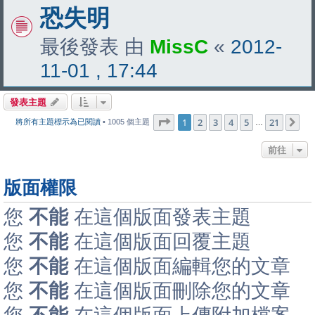
恐失明
最後發表 由
MissC
«
2012-
11-01 , 17:44
發表主題
第
1
頁 (共
21
頁)
1
2
3
4
5
21
下
將所有主題標示為已閱讀
• 1005 個主題
…
前往
版面權限
您
不能
在這個版面發表主題
您
不能
在這個版面回覆主題
您
不能
在這個版面編輯您的文章
您
不能
在這個版面刪除您的文章