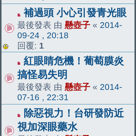
補過頭 小心引發青光眼
最後發表 由
懸壺子
«
2014-
09-24 , 20:18
回覆:
1
紅眼睛危機！葡萄膜炎
搞怪易失明
最後發表 由
懸壺子
«
2014-
07-16 , 22:31
除惡視力！台研發防近
視加深眼藥水