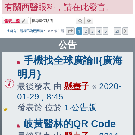
有關西醫眼科，請在此發言。
搜尋
進階搜尋
發表主題
第
1
頁 (共
21
頁)
1
2
3
4
5
21
下
將所有主題標示為已閱讀
• 1005 個主題
…
公告
手機找全球廣論II{廣海
明月}
最後發表 由
懸壺子
«
2020-
01-29 , 8:45
發表於 位於
1‧公告版
岐黃醫林的QR Code