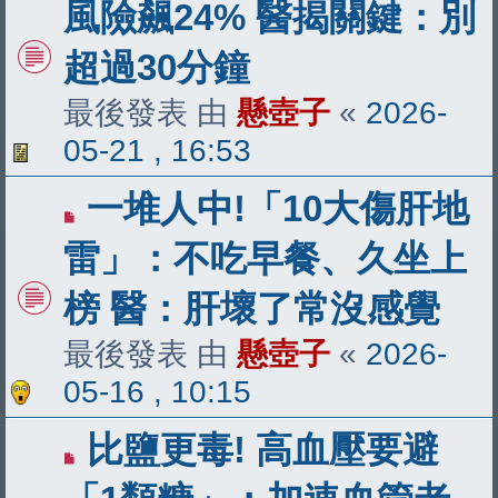
風險飆24% 醫揭關鍵：別
超過30分鐘
最後發表 由
懸壺子
«
2026-
05-21 , 16:53
一堆人中!「10大傷肝地
雷」：不吃早餐、久坐上
榜 醫：肝壞了常沒感覺
最後發表 由
懸壺子
«
2026-
05-16 , 10:15
比鹽更毒! 高血壓要避