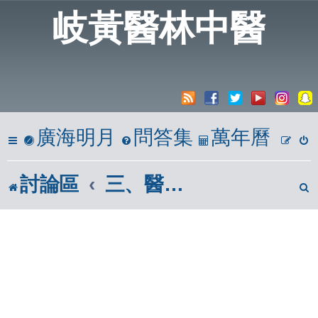
岐黃醫林中醫
廣海明月
問答集
萬年曆
討論區
三、醫學報導區(市面報章雜誌)