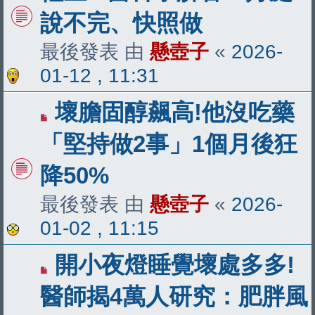
說不完、快照做
最後發表 由
懸壺子
«
2026-
01-12 , 11:31
壞膽固醇飆高!他沒吃藥
「堅持做2事」1個月後狂
降50%
最後發表 由
懸壺子
«
2026-
01-02 , 11:15
開小夜燈睡覺壞處多多!
醫師揭4萬人研究：肥胖風