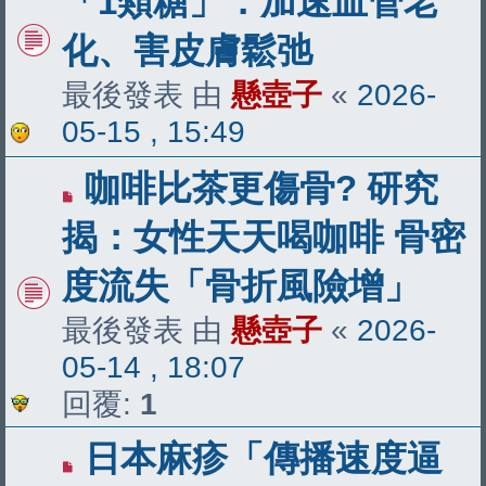
「1類糖」：加速血管老
化、害皮膚鬆弛
最後發表 由
懸壺子
«
2026-
05-15 , 15:49
咖啡比茶更傷骨? 研究
揭：女性天天喝咖啡 骨密
度流失「骨折風險增」
最後發表 由
懸壺子
«
2026-
05-14 , 18:07
回覆:
1
日本麻疹「傳播速度逼