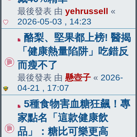
最後發表 由
yehrussell
«
2026-05-03 , 14:23
酪梨、堅果都上榜! 醫揭
「健康熱量陷阱」吃錯反
而瘦不了
最後發表 由
懸壺子
«
2026-
04-21 , 17:07
5種食物害血糖狂飆！專
家點名「這款健康飲
品」：糖比可樂更高