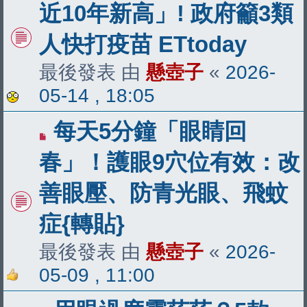
近10年新高」! 政府籲3類
人快打疫苗 ETtoday
最後發表 由
懸壺子
«
2026-
05-14 , 18:05
每天5分鐘「眼睛回
春」！護眼9穴位有效：改
善眼壓、防青光眼、飛蚊
症{轉貼}
最後發表 由
懸壺子
«
2026-
05-09 , 11:00