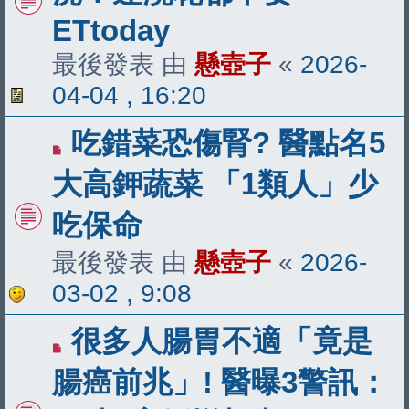
ETtoday
最後發表 由
懸壺子
«
2026-
04-04 , 16:20
吃錯菜恐傷腎? 醫點名5
大高鉀蔬菜 「1類人」少
吃保命
最後發表 由
懸壺子
«
2026-
03-02 , 9:08
很多人腸胃不適「竟是
腸癌前兆」! 醫曝3警訊：