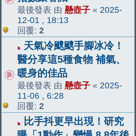
最後發表 由
懸壺子
«
2025-
12-01 , 18:13
回覆:
2
天氣冷颼颼手腳冰冷！
醫分享這5種食物 補氣、
暖身的佳品
最後發表 由
懸壺子
«
2025-
11-06 , 6:28
回覆:
2
比手抖更早出現！研究
曝「1動作」變慢 8.8年後