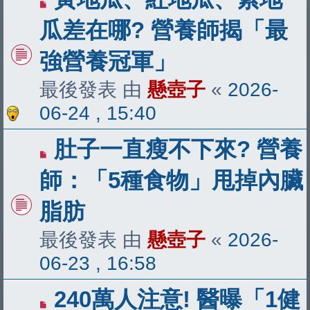
瓜差在哪? 營養師揭「最
強營養冠軍」
最後發表 由
懸壺子
«
2026-
06-24 , 15:40
肚子一直瘦不下來? 營養
師：「5種食物」甩掉內臟
脂肪
最後發表 由
懸壺子
«
2026-
06-23 , 16:58
240萬人注意! 醫曝「1健