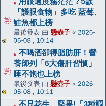
用眼過度霧茫茫？5款
「護眼食物」多吃 藍莓、
鮭魚都上榜
最後發表 由
懸壺子
«
2026-
05-08 , 10:14
不喝酒卻得脂肪肝！營
養師列「6大傷肝習慣」
睡不飽也上榜
最後發表 由
懸壺子
«
2026-
05-08 , 10:11
不只花生、堅果!「3種調