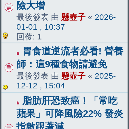
險大增
最後發表 由
懸壺子
«
2026-
01-01 , 10:37
回覆:
1
胃食道逆流者必看! 營養
師：這9種食物請避免
最後發表 由
懸壺子
«
2025-
12-12 , 15:04
脂肪肝恐致癌！「常吃
蘋果」可降風險22% 發炎
指數跟著減