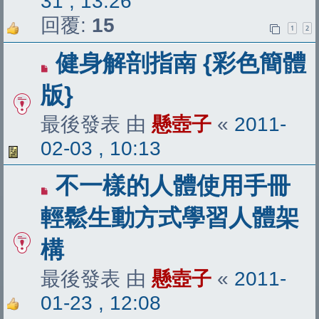
31 , 13:26
回覆:
15
1
2
健身解剖指南 {彩色簡體
版}
最後發表 由
懸壺子
«
2011-
02-03 , 10:13
不一樣的人體使用手冊
輕鬆生動方式學習人體架
構
最後發表 由
懸壺子
«
2011-
01-23 , 12:08