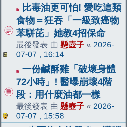
比毒油更可怕! 愛吃這類
食物＝狂吞「一級致癌物
苯駢芘」她教4招保命
最後發表 由
懸壺子
«
2026-
07-07 , 16:14
一份鹹酥雞「破壞身體
72小時」! 醫曝崩壞4階
段：用什麼油都一樣
最後發表 由
懸壺子
«
2026-
07-07 , 15:58