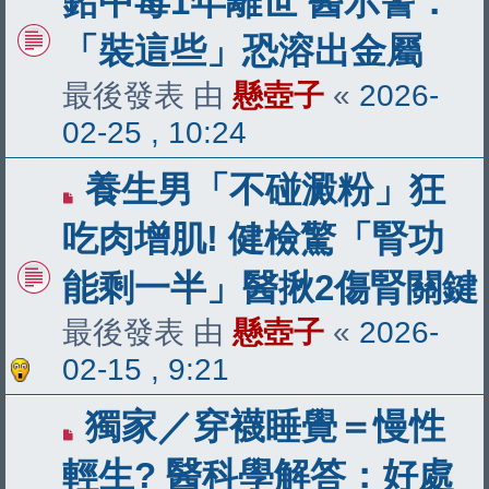
鉛中毒1年離世 醫示警：
「裝這些」恐溶出金屬
最後發表 由
懸壺子
«
2026-
02-25 , 10:24
養生男「不碰澱粉」狂
吃肉增肌! 健檢驚「腎功
能剩一半」醫揪2傷腎關鍵
最後發表 由
懸壺子
«
2026-
02-15 , 9:21
獨家／穿襪睡覺＝慢性
輕生? 醫科學解答：好處