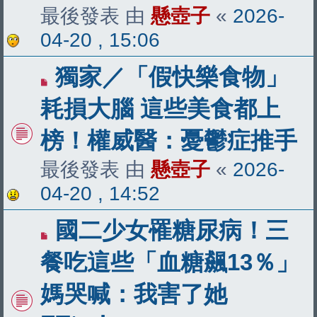
最後發表 由
懸壺子
«
2026-
04-20 , 15:06
獨家／「假快樂食物」
耗損大腦 這些美食都上
榜！權威醫：憂鬱症推手
最後發表 由
懸壺子
«
2026-
04-20 , 14:52
國二少女罹糖尿病！三
餐吃這些「血糖飆13％」
媽哭喊：我害了她