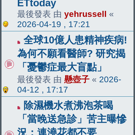
ETtoday
最後發表 由
yehrussell
«
2026-04-19 , 17:21
全球10億人患精神疾病!
為何不願看醫師? 研究揭
「憂鬱症最大盲點」
最後發表 由
懸壺子
«
2026-
04-12 , 17:17
除濕機水煮沸泡茶喝
「當晚送急診」苦主曝慘
況：連澆花都不要