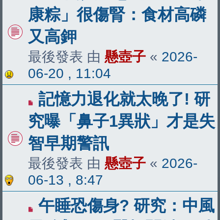
康粽」很傷腎：食材高磷
又高鉀
最後發表 由
懸壺子
«
2026-
06-20 , 11:04
記憶力退化就太晚了! 研
究曝「鼻子1異狀」才是失
智早期警訊
最後發表 由
懸壺子
«
2026-
06-13 , 8:47
午睡恐傷身? 研究：中風