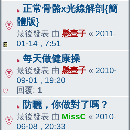
正常骨骼x光線解剖{簡
體版}
最後發表 由
懸壺子
«
2011-
01-14 , 7:51
每天做健康操
最後發表 由
懸壺子
«
2010-
09-01 , 19:20
回覆:
1
防曬，你做對了嗎？
最後發表 由
MissC
«
2010-
06-08 , 20:33