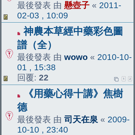
最後發表 由
懸壺子
«
2011-
02-03 , 10:09
神農本草經中藥彩色圖
譜（全）
最後發表 由
wowo
«
2010-10-
01 , 15:38
回覆:
22
1
2
《用藥心得十講》焦樹
德
最後發表 由
司天在泉
«
2009-
10-10 , 23:40