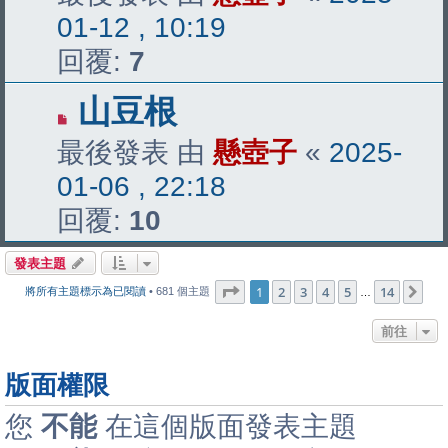
01-12 , 10:19
回覆:
7
山豆根
最後發表 由
懸壺子
«
2025-
01-06 , 22:18
回覆:
10
發表主題
第
1
頁 (共
14
頁)
1
2
3
4
5
14
下
將所有主題標示為已閱讀
• 681 個主題
…
前往
版面權限
您
不能
在這個版面發表主題