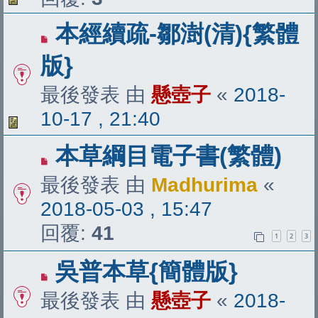
本經續疏-鄒澍(清){繁體
版}
最後發表 由
懸壺子
«
2018-
10-17 , 21:40
本草綱目電子書(繁體)
最後發表 由
Madhurima
«
2018-05-03 , 15:47
回覆:
41
1
2
3
吳普本草{簡體版}
最後發表 由
懸壺子
«
2018-