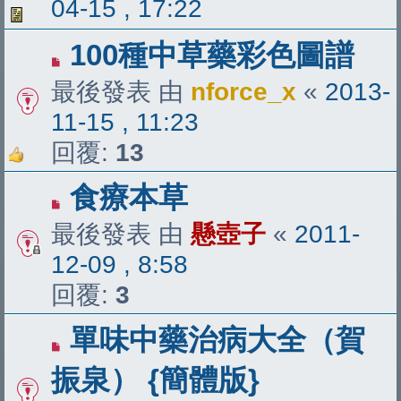
04-15 , 17:22
100種中草藥彩色圖譜
最後發表 由
nforce_x
«
2013-
11-15 , 11:23
回覆:
13
食療本草
最後發表 由
懸壺子
«
2011-
12-09 , 8:58
回覆:
3
單味中藥治病大全（賀
振泉） {簡體版}