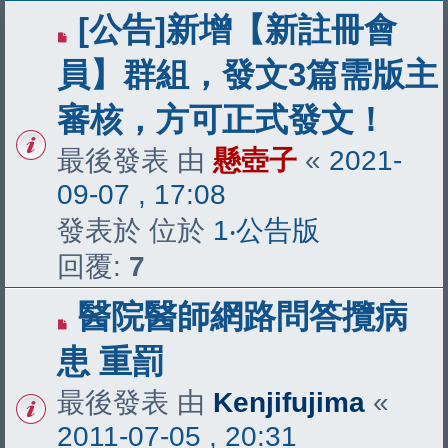
[公告]新增【新註冊會
員】群組，發文3篇需版主
審核，方可正式發文！
最後發表 由
懸壺子
«
2021-
09-07 , 17:08
發表於 位於
1‧公告版
回覆:
7
醫院醫師網路問答攬病
患 重罰
最後發表 由
Kenjifujima
«
2011-07-05 , 20:31