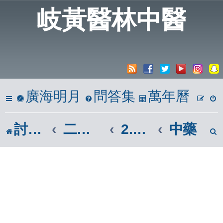
岐黃醫林中醫
廣海明月
問答集
萬年曆
討論區
二、岐黃懸壺居
2.藥物
中藥