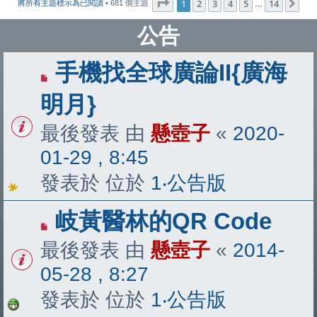
第
1
頁 (共
14
頁)
1
2
3
4
5
14
下
將所有主題標示為已閱讀
• 681 個主題
…
公告
手機找全球廣論II{廣海
明月}
最後發表 由
懸壺子
«
2020-
01-29 , 8:45
發表於 位於
1‧公告版
岐黃醫林的QR Code
最後發表 由
懸壺子
«
2014-
05-28 , 8:27
發表於 位於
1‧公告版