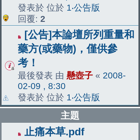
發表於 位於
1‧公告版
回覆:
2
[公告]本論壇所列重量和
藥方(或藥物)，僅供參
考！
最後發表 由
懸壺子
«
2008-
02-09 , 8:30
發表於 位於
1‧公告版
主題
止痛本草.pdf