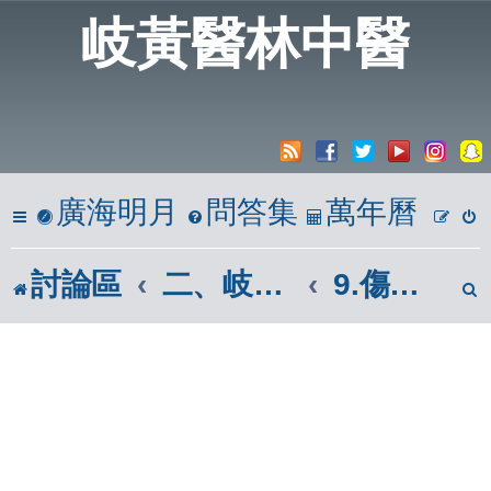
岐黃醫林中醫
廣海明月
問答集
萬年曆
討論區
二、岐黃懸壺居
9.傷科、眼科、外科(按摩、刮痧)