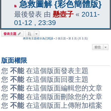
急救圖解 {彩色簡體版}
最後發表 由
懸壺子
«
2011-
01-12 , 23:39
發表主題
將所有主題標示為已閱讀
• 2 個主題 • 第
1
頁 (共
1
頁)
前往
版面權限
您
不能
在這個版面發表主題
您
不能
在這個版面回覆主題
您
不能
在這個版面編輯您的文章
您
不能
在這個版面刪除您的文章
您
不能
在這個版面上傳附加檔案