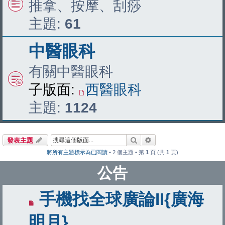
推拿、按摩、刮痧
主題:
61
中醫眼科
有關中醫眼科
子版面:
西醫眼科
主題:
1124
搜尋
進階搜尋
發表主題
將所有主題標示為已閱讀
• 2 個主題 • 第
1
頁 (共
1
頁)
公告
手機找全球廣論II{廣海
明月}