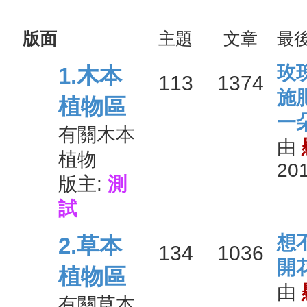
版面
主題
文章
最
最
玫
1.木本
主
文
113
1374
後
施
植物區
發
一
題
章
有關木本
表
由
植物
201
版主:
測
試
最
想
2.草本
主
文
134
1036
後
開
植物區
發
由
題
章
有關草本