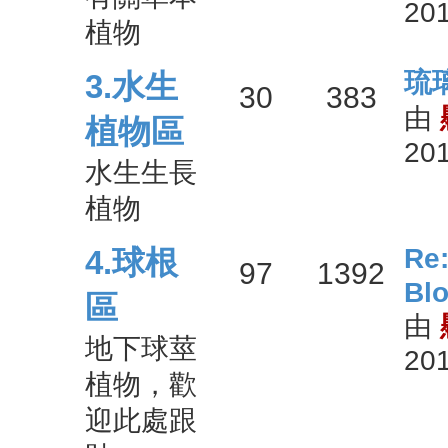
201
表
植物
最
琉
3.水生
主
文
30
383
後
由
植物區
201
發
題
章
水生生長
表
植物
最
R
4.球根
主
文
97
1392
Bl
後
區
由
發
題
章
地下球莖
201
表
植物，歡
迎此處跟