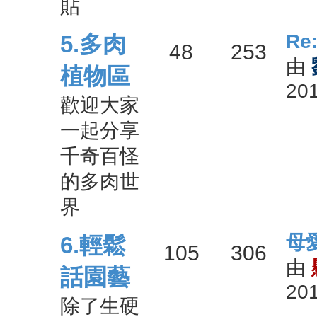
貼
最
Re
5.多肉
主
文
48
253
後
由
植物區
201
發
題
章
歡迎大家
表
一起分享
千奇百怪
的多肉世
界
最
母
6.輕鬆
主
文
105
306
後
由
話園藝
201
發
題
章
除了生硬