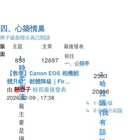
四、心築情巢
將子版面標示為已閱讀
版
主題
文章
最後發表
面
前往
1.
主
文
853
12697
一、公開亭
時
題
章
最
【教學】Canon EOS 相機韌
2.
主
2583
光
後
體升級、韌體降級｜Fir…
哈
倒
題
發
由
懸壺子
檢視最後發表
文
20096
拉
表
2026-02-09 , 17:38
流
↳ 1‧公告版
區
章
最
↳ 2‧自我介紹版
(我
主
要
有
是