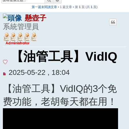
第一篇未閱讀文章
• 1 篇文章 • 第
1
頁 (共
1
頁)
懸壺子
系統管理員
【油管工具】VidIQ
未
2025-05-22 , 18:04
閱
【油管工具】VidIQ的3个免
讀
文
费功能，老胡每天都在用！
章