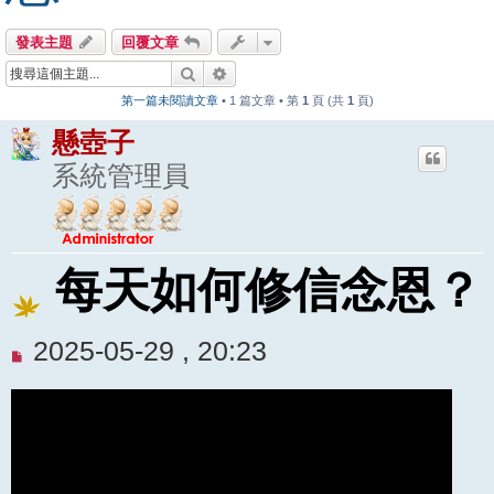
發表主題
回覆文章
搜尋
進階搜尋
第一篇未閱讀文章
• 1 篇文章 • 第
1
頁 (共
1
頁)
懸壺子
系統管理員
每天如何修信念恩？
未
2025-05-29 , 20:23
閱
讀
文
章