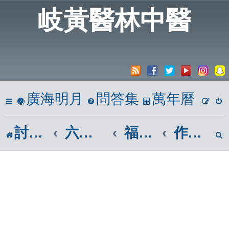
岐黃醫林中醫
廣海明月
問答集
萬年曆
討論區
六、心靈饗宴
福智佛教團體|福智廣論
作師所喜、正行供養