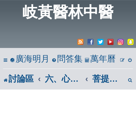
岐黃醫林中醫
廣海明月
問答集
萬年曆
討論區
六、心靈饗宴
菩提道次第廣論|南山律在家備覽