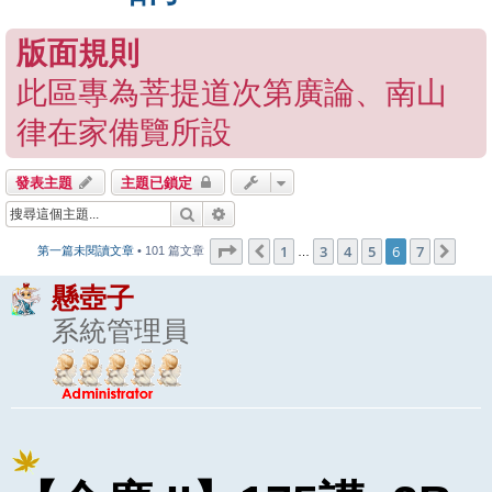
版面規則
此區專為菩提道次第廣論、南山
律在家備覽所設
發表主題
主題已鎖定
搜尋
進階搜尋
第
6
頁 (共
7
頁)
1
3
4
5
6
7
上一頁
下一
第一篇未閱讀文章
• 101 篇文章
…
懸壺子
系統管理員