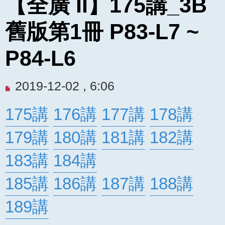
【全廣 II】175講_3B
舊版第1冊 P83-L7 ~
P84-L6
未
2019-12-02 , 6:06
閱
175講
176講
177講
178講
讀
文
179講
180講
181講
182講
章
183講
184講
185講
186講
187講
188講
189講