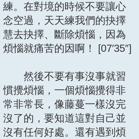
練。在對境的時候不要讓心
念空過，天天練我們的抉擇
慧去抉擇、斷除煩惱，因為
煩惱就痛苦的因啊！ [07′35″]
然後不要有事沒事就習
慣攪煩惱，一個煩惱攪得非
常非常長，像藤蔓一樣沒完
沒了的，要知道這對自己並
沒有任何好處。還有遇到煩