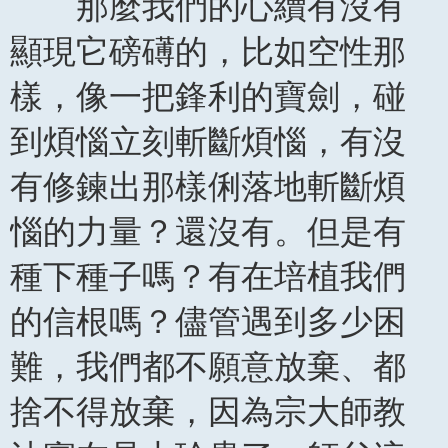
那麼我們的心續有沒有
顯現它磅礡的，比如空性那
樣，像一把鋒利的寶劍，碰
到煩惱立刻斬斷煩惱，有沒
有修鍊出那樣俐落地斬斷煩
惱的力量？還沒有。但是有
種下種子嗎？有在培植我們
的信根嗎？儘管遇到多少困
難，我們都不願意放棄、都
捨不得放棄，因為宗大師教