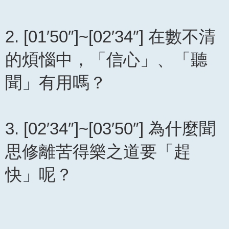
2. [01′50″]~[02′34″] 在數不清
的煩惱中，「信心」、「聽
聞」有用嗎？
3. [02′34″]~[03′50″] 為什麼聞
思修離苦得樂之道要「趕
快」呢？