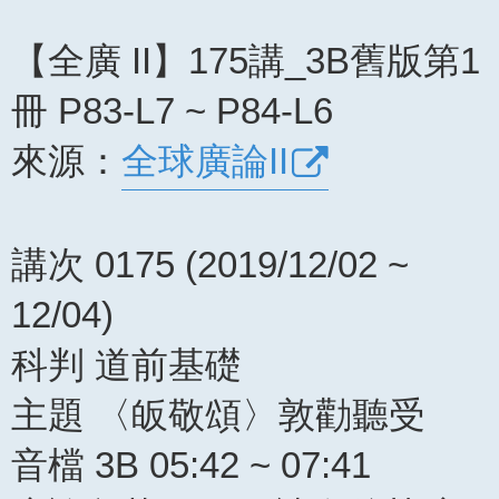
【全廣 II】175講_3B舊版第1
冊 P83-L7 ~ P84-L6
來源：
全球廣論II
講次 0175 (2019/12/02 ~
12/04)
科判 道前基礎
主題 〈皈敬頌〉敦勸聽受
音檔 3B 05:42 ~ 07:41