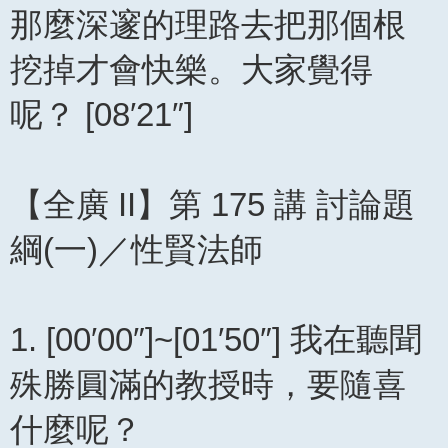
那麼深邃的理路去把那個根
挖掉才會快樂。大家覺得
呢？ [08′21″]
【全廣 II】第 175 講 討論題
綱(一)／性賢法師
1. [00′00″]~[01′50″] 我在聽聞
殊勝圓滿的教授時，要隨喜
什麼呢？