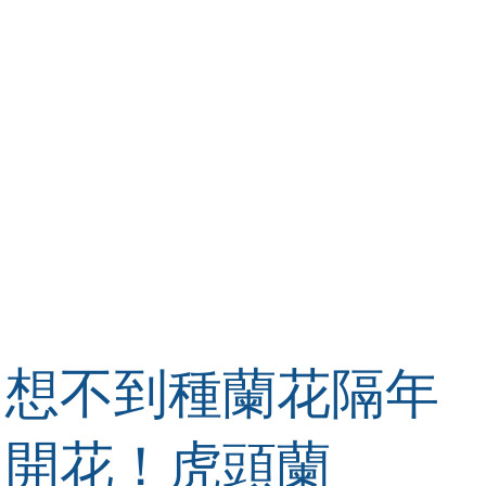
想不到種蘭花隔年
開花！虎頭蘭