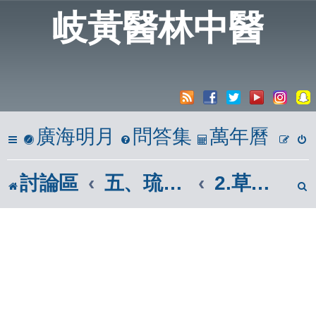
岐黃醫林中醫
廣海明月
問答集
萬年曆
討論區
五、琉璃仙境
2.草本植物區