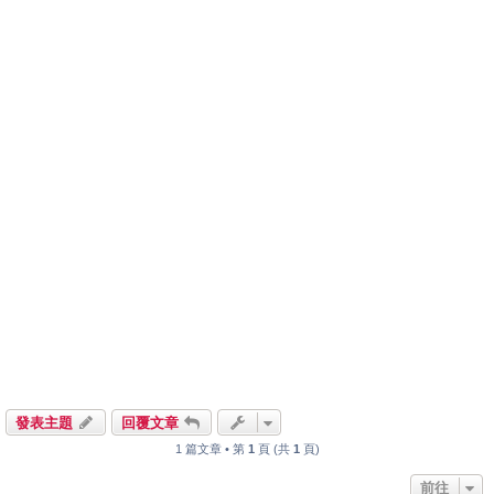
發表主題
回覆文章
1 篇文章 • 第
1
頁 (共
1
頁)
前往