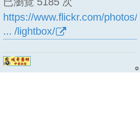
已瀏覽 5185 次
https://www.flickr.com/photos
... /lightbox/