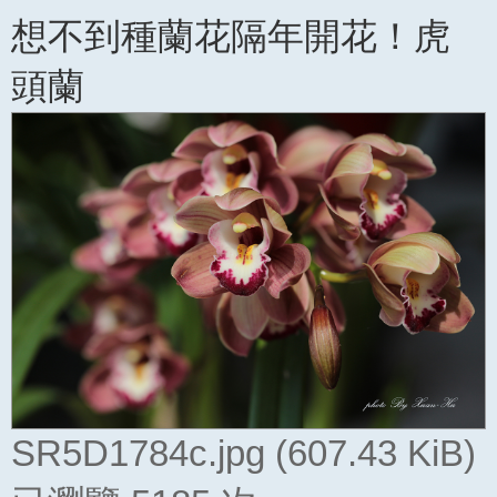
閱
想不到種蘭花隔年開花！虎
讀
文
頭蘭
章
SR5D1784c.jpg (607.43 KiB)