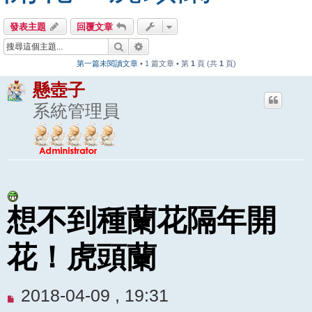
發表主題
回覆文章
搜尋
進階搜尋
第一篇未閱讀文章
• 1 篇文章 • 第
1
頁 (共
1
頁)
懸壺子
系統管理員
想不到種蘭花隔年開
花！虎頭蘭
未
2018-04-09 , 19:31