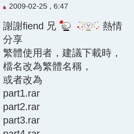
未
2009-02-25 , 6:47
閱
讀
謝謝fiend 兄
熱情
文
分享
章
繁體使用者，建議下載時，
檔名改為繁體名稱，
或者改為
part1.rar
part2.rar
part3.rar
part4.rar