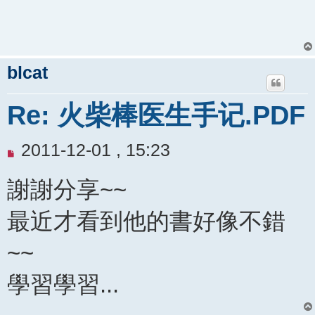
文
章
blcat
Re: 火柴棒医生手记.PDF
未
2011-12-01 , 15:23
閱
謝謝分享~~
讀
文
最近才看到他的書好像不錯
章
~~
學習學習...