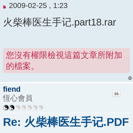
未
2009-02-25 , 1:23
閱
火柴棒医生手记.part18.rar
讀
文
章
您沒有權限檢視這篇文章所附加
的檔案。
fiend
恆心會員
Re: 火柴棒医生手记.PDF