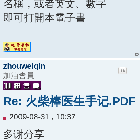
名稱，或者英文、數字
即可打開本電子書
zhouweiqin
加油會員
Re: 火柴棒医生手记.PDF
未
2009-08-31 , 10:37
閱
多谢分享
讀