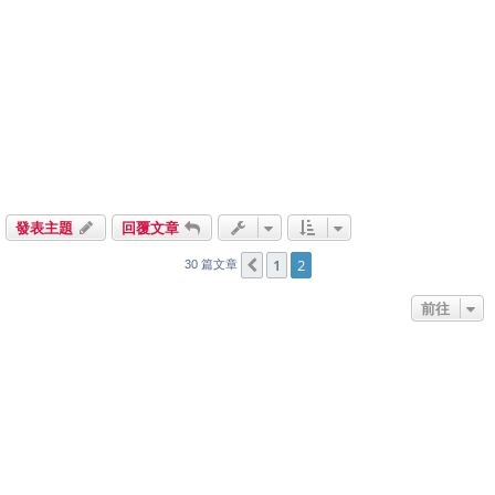
發表主題
回覆文章
1
2
上一頁
30 篇文章
前往