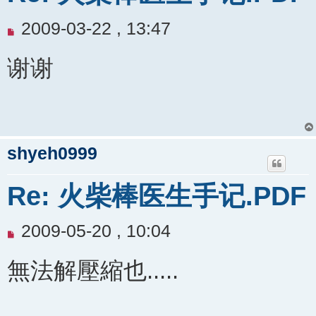
未
2009-03-22 , 13:47
閱
谢谢
讀
文
章
shyeh0999
Re: 火柴棒医生手记.PDF
未
2009-05-20 , 10:04
閱
無法解壓縮也.....
讀
文
章