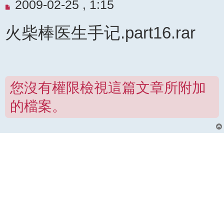
未
2009-02-25 , 1:15
閱
火柴棒医生手记.part16.rar
讀
文
章
您沒有權限檢視這篇文章所附加
的檔案。