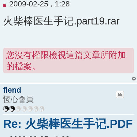
未
2009-02-25 , 1:28
閱
火柴棒医生手记.part19.rar
讀
文
章
您沒有權限檢視這篇文章所附加
的檔案。
fiend
恆心會員
Re: 火柴棒医生手记.PDF