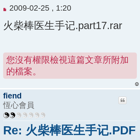
未
2009-02-25 , 1:20
閱
火柴棒医生手记.part17.rar
讀
文
章
您沒有權限檢視這篇文章所附加
的檔案。
fiend
恆心會員
Re: 火柴棒医生手记.PDF