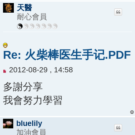
天醫
耐心會員
Re: 火柴棒医生手记.PDF
未
2012-08-29 , 14:58
閱
多謝分享
讀
文
我會努力學習
章
bluelily
加油會員