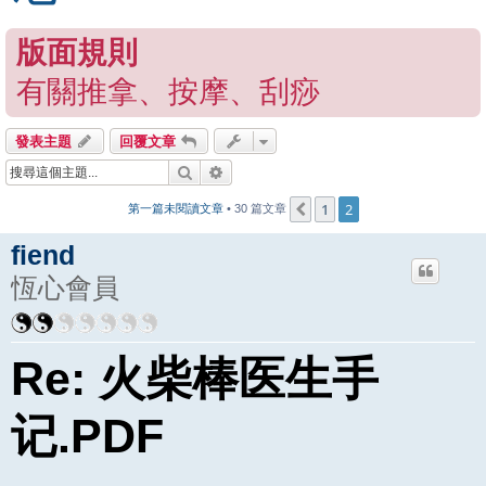
版面規則
有關推拿、按摩、刮痧
發表主題
回覆文章
搜尋
進階搜尋
1
2
上一頁
第一篇未閱讀文章
• 30 篇文章
fiend
恆心會員
Re: 火柴棒医生手
记.PDF