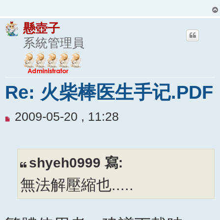
懸壺子
系統管理員
Re: 火柴棒医生手记.PDF
未
2009-05-20 , 11:28
閱
讀
文
shyeh0999 寫:
章
無法解壓縮也.....