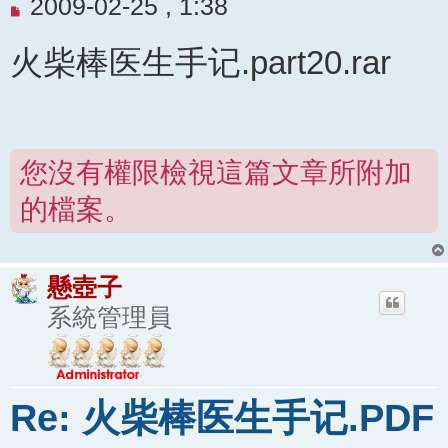
未
2009-02-25 , 1:38
閱
火柴棒医生手记.part20.rar
讀
文
章
您沒有權限檢視這篇文章所附加
的檔案。
懸壺子
系統管理員
Re: 火柴棒医生手记.PDF