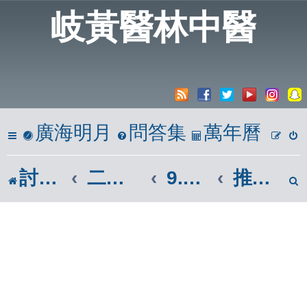
岐黃醫林中醫
廣海明月
問答集
萬年曆
討論區
二、岐黃懸壺居
9.傷科、眼科、外科(按摩、刮痧)
推拿、按摩、刮痧