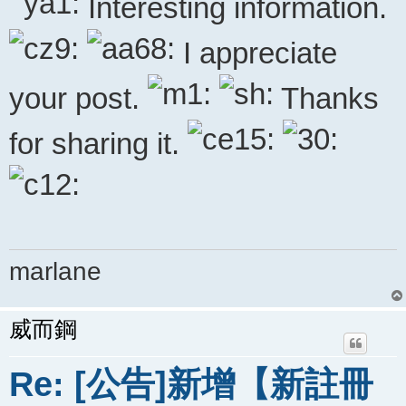
Interesting information.
讀
文
I appreciate
章
your post.
Thanks
for sharing it.
marlane
威而鋼
Re: [公告]新增【新註冊