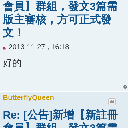
會員】群組，發文3篇需
版主審核，方可正式發
文！
未
2013-11-27 , 16:18
閱
好的
讀
文
章
ButterflyQueen
Re: [公告]新增【新註冊
會員】群組，發文3篇需