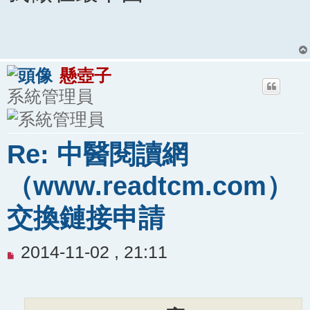
文
章
懸壺子
系統管理員
Re: 中醫閱讀網
（www.readtcm.com）
交換鏈接申請
未
2014-11-02 , 21:11
閱
讀