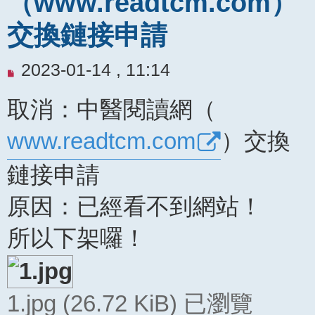
（www.readtcm.com）
交換鏈接申請
未
2023-01-14 , 11:14
閱
取消：中醫閱讀網（
讀
文
www.readtcm.com
）交換
章
鏈接申請
原因：已經看不到網站！
所以下架囉！
1.jpg (26.72 KiB) 已瀏覽