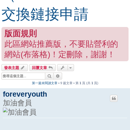
交換鏈接申請
版面規則
此區網站推薦版，不要貼營利的
網站(布落格)！定刪除，謝謝！
發表主題
回覆文章
搜尋
進階搜尋
第一篇未閱讀文章
• 9 篇文章 • 第
1
頁 (共
1
頁)
foreveryouth
加油會員