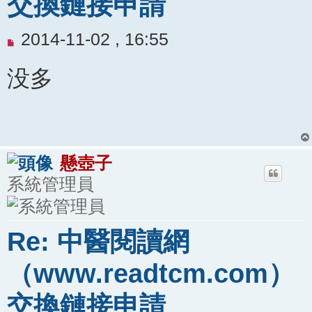
交換鏈接申請
未
2014-11-02 , 16:55
閱
没多
讀
文
章
懸壺子
系統管理員
Re: 中醫閱讀網
（www.readtcm.com）
交換鏈接申請