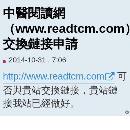
中醫閱讀網
（www.readtcm.com
交換鏈接申請
未
2014-10-31 , 7:06
閱
http://www.readtcm.com
可
讀
文
否與貴站交換鏈接，貴站鏈
章
接我站已經做好。