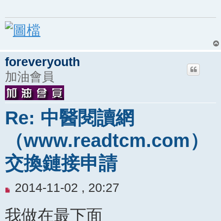
foreveryouth
加油會員
Re: 中醫閱讀網
（www.readtcm.com）
交換鏈接申請
未
2014-11-02 , 20:27
閱
我做在最下面
讀