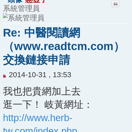
系統管理員
Re: 中醫閱讀網
（www.readtcm.com）
交換鏈接申請
未
2014-10-31 , 13:53
閱
我也把貴網加上去
讀
文
逛一下！ 岐黃網址：
章
http://www.herb-
tw.com/index.php