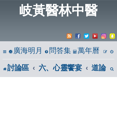
岐黃醫林中醫
廣海明月
問答集
萬年曆
討論區
六、心靈饗宴
道論