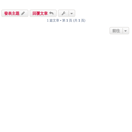
發表主題
回覆文章
1 篇文章 • 第
1
頁 (共
1
頁)
前往