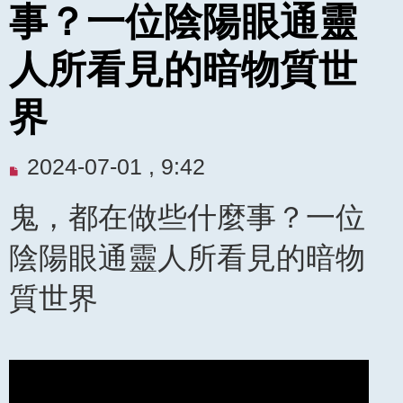
事？一位陰陽眼通靈
人所看見的暗物質世
界
未
2024-07-01 , 9:42
閱
鬼，都在做些什麼事？一位
讀
文
陰陽眼通靈人所看見的暗物
章
質世界