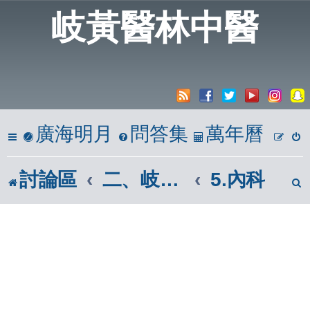
岐黃醫林中醫
廣海明月
問答集
萬年曆
討論區
二、岐黃懸壺居
5.內科