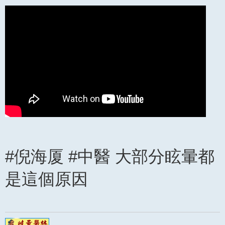
閱
讀
文
章
#倪海厦 #中醫 大部分眩暈都
是這個原因