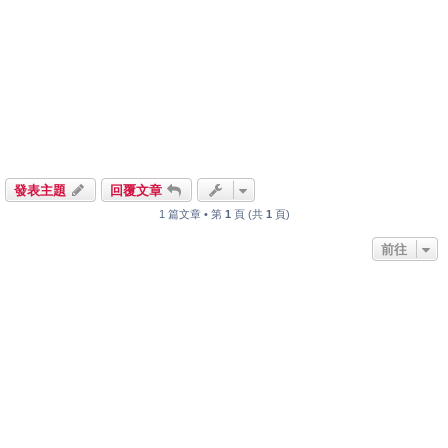
發表主題
回覆文章
1 篇文章 • 第
1
頁 (共
1
頁)
前往