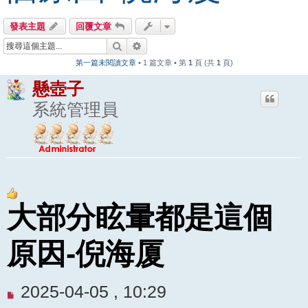
發表主題
回覆文章
搜尋
進階搜尋
第一篇未閱讀文章
• 1 篇文章 • 第
1
頁 (共
1
頁)
懸壺子
系統管理員
大部分眩暈都是這個
原因-倪海厦
未
2025-04-05 , 10:29