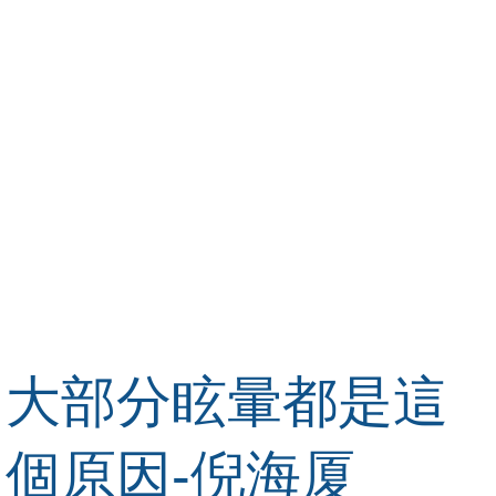
大部分眩暈都是這
個原因-倪海厦