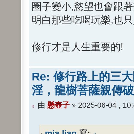
圈子變小,慾望也會跟
讀
文
明白那些吃喝玩樂,也
章
修行才是人生重要的!
Re: 修行路上的三
淫，龍樹菩薩親傳破
未
由
懸壺子
»
2025-06-04 , 10
閱
讀
文
mia liao
寫: