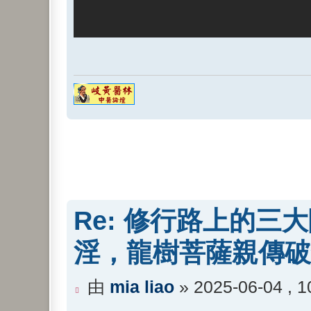
Re: 修行路上的三
淫，龍樹菩薩親傳破
未
由
mia liao
»
2025-06-04 , 1
閱