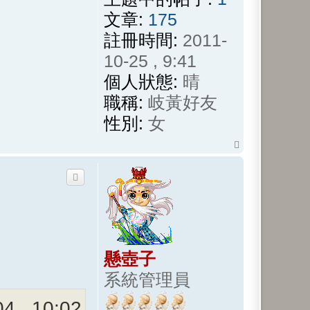
文章:
175
註冊時間:
2011-
10-25 , 9:41
個人狀態:
晴
職稱:
岐黃好友
性別:
女
回
頂
端
懸壺子
系統管理員
4 , 10:02