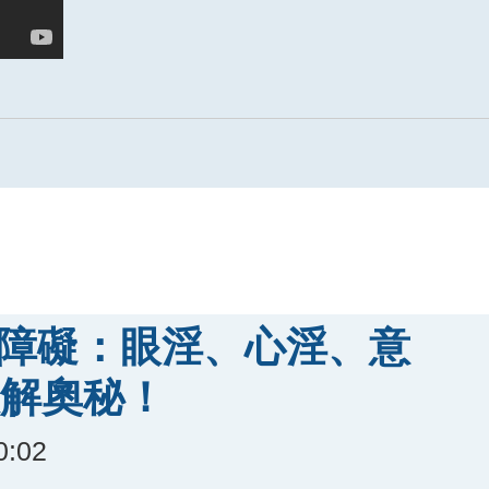
大障礙：眼淫、心淫、意
解奧秘！
0:02