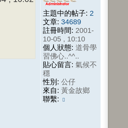
主題中的帖子:
2
文章:
34689
註冊時間:
2001-
10-05 , 10:10
個人狀態:
道骨學
習佛心..^^..
貼心留言:
氣候不
穩
性別:
公仔
來自:
黃金故鄉
聯
聯繫:
繫
懸
壺