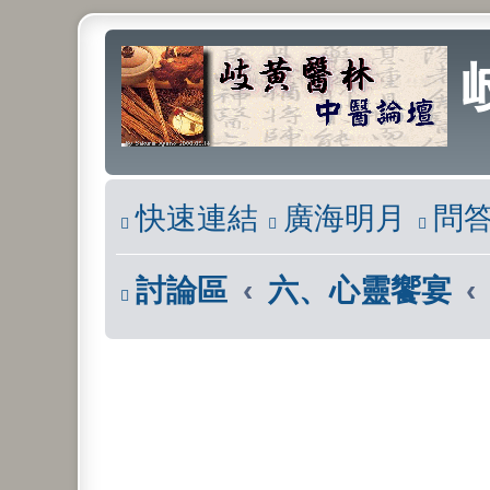
快速連結
廣海明月
問
討論區
六、心靈饗宴