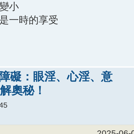
著變小
只是一時的享受
大障礙：眼淫、心淫、意
解奧秘！
:45
2025-06-0