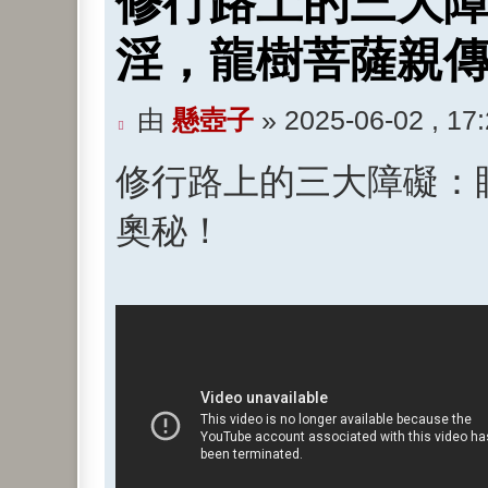
修行路上的三大
淫，龍樹菩薩親
未
由
懸壺子
»
2025-06-02 , 17
閱
修行路上的三大障礙：
讀
文
奧秘！
章