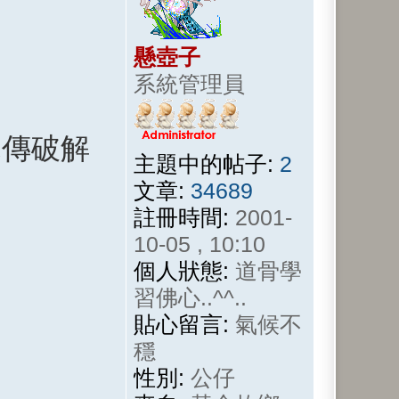
懸壺子
系統管理員
親傳破解
主題中的帖子:
2
文章:
34689
註冊時間:
2001-
10-05 , 10:10
個人狀態:
道骨學
習佛心..^^..
貼心留言:
氣候不
穩
性別:
公仔