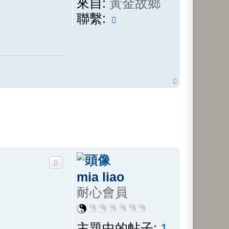
來自:
黃金故鄉
聯
聯繫:
繫
懸
壺
子
回
頂
端
mia liao
耐心會員
主題中的帖子:
1