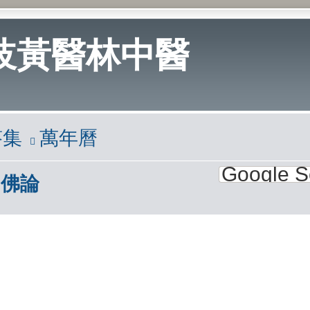
岐黃醫林中醫
答集
萬年曆
佛論