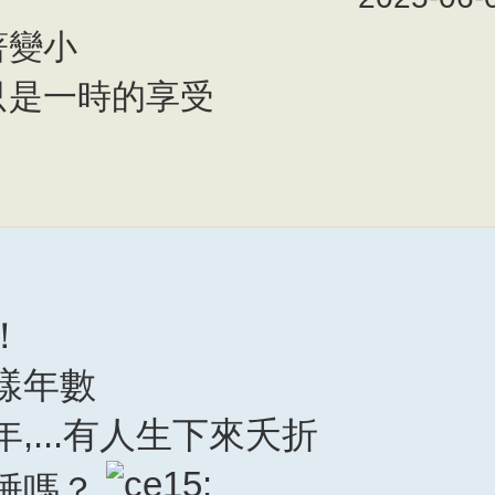
著變小
只是一時的享受
！
樣年數
,...有人生下來夭折
睡嗎？