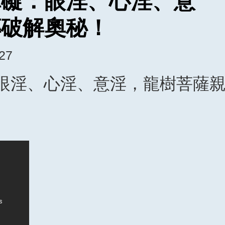
障礙：眼淫、心淫、意
傳破解奧秘！
:27
眼淫、心淫、意淫，龍樹菩薩