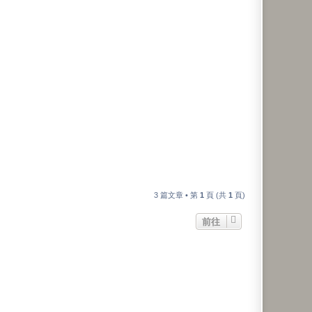
3 篇文章 • 第
1
頁 (共
1
頁)
前往