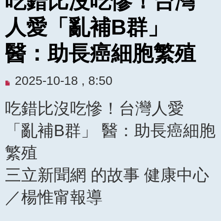
吃錯比沒吃慘！台灣
人愛「亂補B群」
醫：助長癌細胞繁殖
未
2025-10-18 , 8:50
閱
吃錯比沒吃慘！台灣人愛
讀
文
「亂補B群」 醫：助長癌細胞
章
繁殖
三立新聞網 的故事 健康中心
／楊惟甯報導