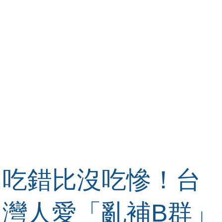
吃錯比沒吃慘！台
灣人愛「亂補B群」