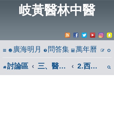
岐黃醫林中醫
廣海明月
問答集
萬年曆
討論區
三、醫學報導區(市面報章雜誌)
2.西醫報導