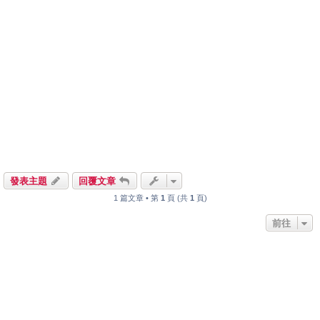
發表主題
回覆文章
1 篇文章 • 第
1
頁 (共
1
頁)
前往