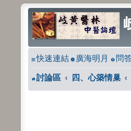
快速連結
廣海明月
問
討論區
四、心築情巢