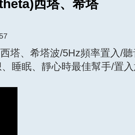
heta)西塔、希塔
:57
a)西塔、希塔波/5Hz頻率置入/
想、睡眠、靜心時最佳幫手/置