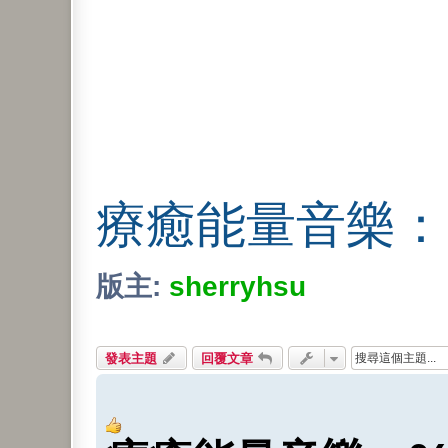
療癒能量音樂：θ(
版主:
sherryhsu
發表主題
回覆文章