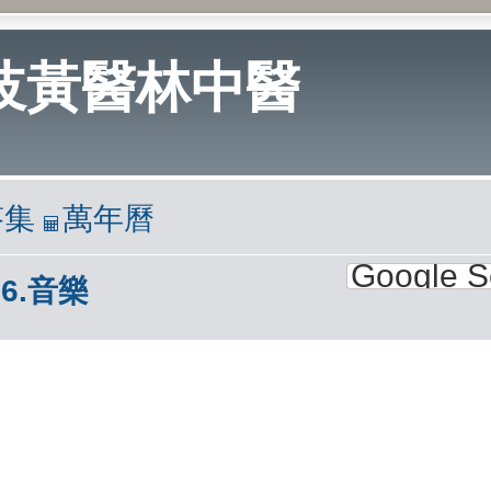
岐黃醫林中醫
答集
萬年曆
6.音樂