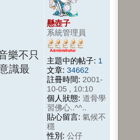
懸壺子
系統管理員
聽音樂不只
主題中的帖子:
1
入意識最
文章:
34662
註冊時間:
2001-
10-05 , 10:10
個人狀態:
道骨學
習佛心..^^..
貼心留言:
氣候不
穩
性別:
公仔