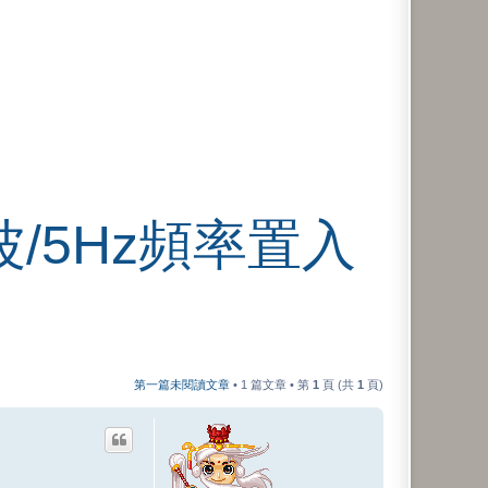
波/5Hz頻率置入
第一篇未閱讀文章
• 1 篇文章 • 第
1
頁 (共
1
頁)