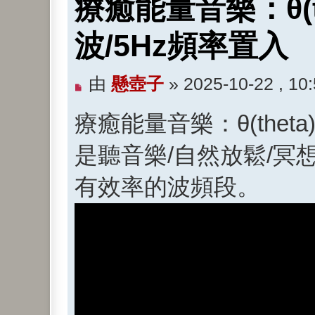
療癒能量音樂：θ(t
波/5Hz頻率置入
未
由
懸壺子
»
2025-10-22 , 10
閱
療癒能量音樂：θ(thet
讀
文
是聽音樂/自然放鬆/冥
章
有效率的波頻段。