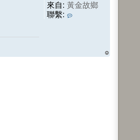
來自:
黃金故鄉
聯
聯繫:
繫
懸
壺
子
回
頂
端