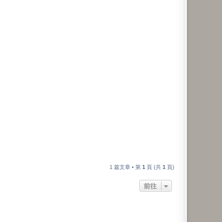
1 篇文章 • 第
1
頁 (共
1
頁)
前往