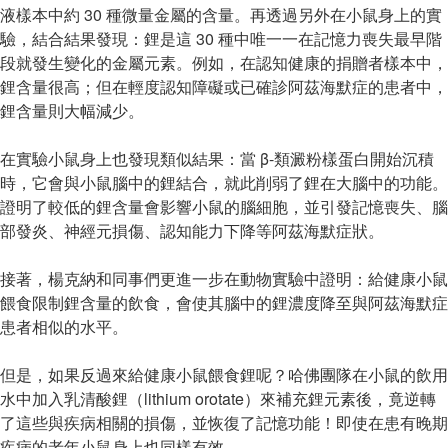
液樣本中約 30 種微量金屬的含量。再透過另外在小鼠身上的實
驗，結合結果發現：鋰是這 30 種中唯一一在記憶力喪失最早階
段就發生變化的金屬元素。例如，在認知健康的捐贈者樣本中，
鋰含量很高；但在輕度認知障礙或已確診阿茲海默症的患者中，
鋰含量則大幅減少。
在實驗小鼠身上也發現類似結果：當 β-類澱粉樣蛋白開始沉積
時，它會與小鼠腦中的鋰結合，就此削弱了鋰在大腦中的功能。
證明了較低的鋰含量會影響小鼠的腦細胞，並引發記憶喪失、腦
部發炎、神經元損傷、認知能力下降等阿茲海默症狀。
接著，楊克納和同事們更進一步在動物實驗中證明：給健康小鼠
餵食限制鋰含量的飲食，會使其腦中的鋰濃度降至與阿茲海默症
患者相似的水平。
但是，如果反過來給健康小鼠餵食鋰呢？哈佛團隊在小鼠的飲用
水中加入乳清酸鋰（lithium orotate）來補充鋰元素後，竟逆轉
了這些與疾病相關的損傷，並恢復了記憶功能！即使在患有晚期
疾病的老年小鼠身上也同樣有效。