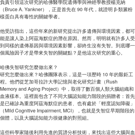
負責引領這次研究的哈佛醫學院遺傳學與神經學教授楊克納
（Bruce A. Yankner），正是首先在 90 年代，就證明 β-類澱粉
樣蛋白具有毒性的關鍵學者。
他受訪指出，這些年來的新研究提出許多遺傳與環境因素，都可
能是讓人染上阿茲海默症的潛在原因。然而，明明就有許多人受
到同樣的遺傳基因與環境因素影響，卻終生沒有失智。到底哪一
個風險因子才是帶來失智的關鍵點？是他這次研究的重心。
哈佛失智研究怎麼做出來？
研究怎麼做出來？哈佛團隊表示，這是一項歷時 10 年的艱鉅工
程。他們從芝加哥拉許大學記憶與老化研究計畫（Rush
Memory and Aging Project）中，取得了數百個人類大腦組織和
血液樣本。這裡面包含了不同大腦認知能力階段的捐贈者：首先
是已確診為重度阿茲海默症的患者、也有處於「輕度認知障礙」
（Mild Cognitive Impairment, MCI），也就是失智症早期階段的
個體，以及大腦認知能力很健康的對照組。
這些科學家隨後利用先進的質譜分析技術，來找出這些大腦與血