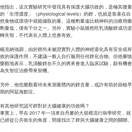
他指出，這次實驗研究中發現具有保護大腦功效的，是極其微量
的「生理濃度」（physiological levels）的鋰，也就是靠著在自
然食物或環境中就能攝取的量。這種劑量遠比精神科的治療用藥
劑量低，僅有千分之一。另外，實驗小鼠雖然吃乳清酸鋰成功逆
轉失智，不代表在人體上也會有效。
楊克納強調，由於鋰尚未被證實對人體的神經退化具有安全或有
效的保護作用，不建議一般人自行服用任何鋰化合物。但他審慎
樂觀地表示，乳清酸鋰在不久的將來會進入臨床試驗，頗有機會
為失智症治療帶來契機。
另外，他也樂觀看待未來測量體內的鋰含量，或許有助於篩檢早
期的阿茲海默症。
有其他研究認可鋰對於大腦健康的功效嗎？
事實上，早在 2017 年一項來自丹麥的大規模流行病學研究，就
已經從公共衛生的角度，間接找出了鋰與大腦健康之間的關聯。