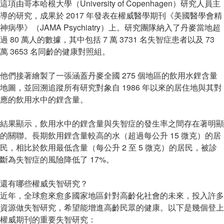
這項由哥本哈根大學（University of Copenhagen）研究人員主
導的研究，成果於 2017 年發表在權威醫學期刊《美國醫學會精
神病學》（JAMA Psychiatry）上。研究團隊納入了丹麥當地超
過 80 萬人的數據，其中包括 7 萬 3731 名失智症患者以及 73
萬 3653 名同齡的健康對照組。
他們接著繪製了一張涵蓋丹麥全國 275 個地區的飲用水鋰含量
地圖，並回溯追蹤所有研究對象自 1986 年以來的居住地與其對
應的飲用水中的鋰含量。
結果顯示，飲用水中的鋰含量與失智症的發生率之間存在著明顯
的關聯。長期飲用鋰含量較高的水（超過每公升 15 微克）的居
民，相比於飲用最低含量（每公升 2 至 5 微克）的居民，被診
斷為失智症的風險降低了 17%。
還有哪些權威失智研究？
近年，全球愈來愈多國家地區針對高齡化社會的未來，投入許多
資源做失智研究，希望能增進高齡民眾的健康。以下是幾個登上
權威期刊的重要失智研究：