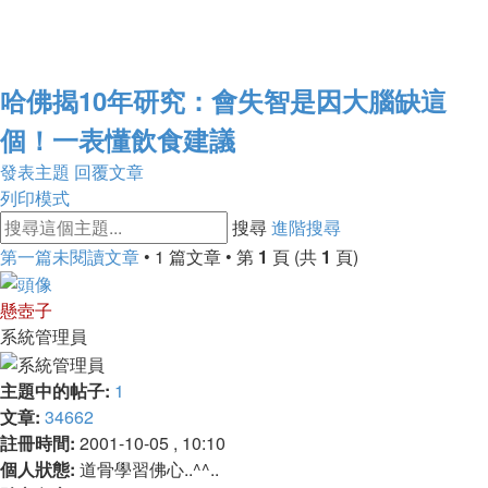
哈佛揭10年研究：會失智是因大腦缺這
個！一表懂飲食建議
發表主題
回覆文章
列印模式
搜尋
進階搜尋
第一篇未閱讀文章
• 1 篇文章 • 第
1
頁 (共
1
頁)
懸壺子
系統管理員
主題中的帖子:
1
文章:
34662
註冊時間:
2001-10-05 , 10:10
個人狀態:
道骨學習佛心..^^..