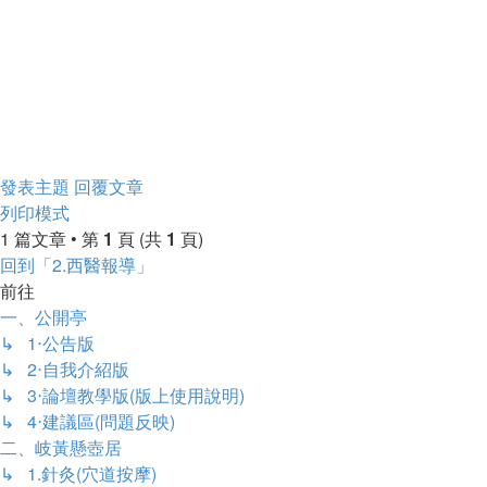
發表主題
回覆文章
列印模式
1 篇文章 • 第
1
頁 (共
1
頁)
回到「2.西醫報導」
前往
一、公開亭
↳ 1‧公告版
↳ 2‧自我介紹版
↳ 3‧論壇教學版(版上使用說明)
↳ 4‧建議區(問題反映)
二、岐黃懸壺居
↳ 1.針灸(穴道按摩)