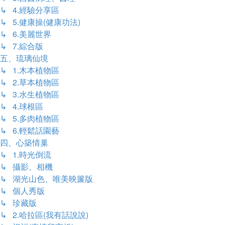
↳ 4.經驗分享區
↳ 5.健康操(健康功法)
↳ 6.美麗世界
↳ 7.綜合版
五、琉璃仙境
↳ 1.木本植物區
↳ 2.草本植物區
↳ 3.水生植物區
↳ 4.球根區
↳ 5.多肉植物區
↳ 6.輕鬆話園藝
四、心築情巢
↳ 1.時光倒流
↳ 攝影、相機
↳ 湖光山色、唯美映簾版
↳ 個人秀版
↳ 珍藏版
↳ 2.哈拉區(我有話說說)