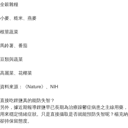
全穀雜糧
小麥、糙米、燕麥
根莖蔬菜
馬鈴薯、番茄
豆類與蔬菜
高麗菜、花椰菜
資料來源：《Nature》、NIH
直接吃鋰鹽真的能防失智？
另外，據近期報導鋰鹽早已長期為治療躁鬱症病患之主線用藥，
用來穩定情緒症狀。只是直接攝取是否就能預防失智呢？楊克納
卻持保留態度。