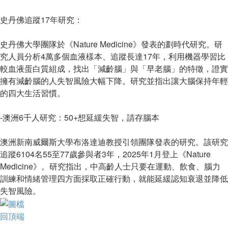
史丹佛追蹤17年研究：
史丹佛大學團隊於《Nature Medicine》發表的劃時代研究。研
究人員分析4萬多個血液樣本、追蹤長達17年，利用機器學習比
較血液蛋白質組成，找出「減齡腦」與「早老腦」的特徵，證實
擁有減齡腦的人失智風險大幅下降。研究並指出讓大腦保持年輕
的四大生活習慣。
-澳洲6千人研究：50+想延緩失智，請存腦本
澳洲新南威爾斯大學布洛達迪教授引領團隊發表的研究。該研究
追蹤6104名55至77歲參與者3年，2025年1月登上《Nature
Medicine》。研究指出，中高齡人士只要在運動、飲食、腦力
訓練和情緒管理四方面採取正確行動，就能延緩認知衰退並降低
失智風險。
回頂端