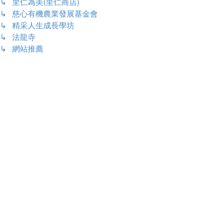
↳ 里仁為美(里仁商店)
↳ 慈心有機農業發展基金會
↳ 精采人生成長學坊
↳ 法龍寺
↳ 網站推薦