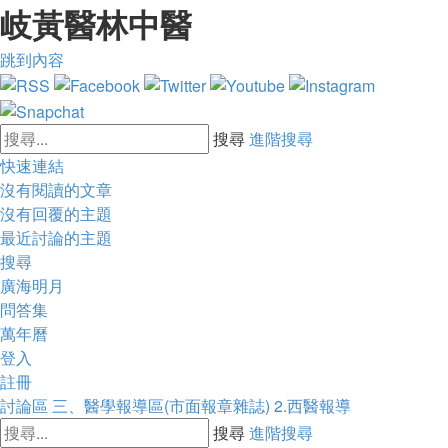
岐黃醫林中醫
跳到內容
搜尋
進階搜尋
快速連結
沒有閱讀的文章
沒有回覆的主題
最近討論的主題
搜尋
廣海明月
問答集
萬年曆
登入
註冊
討論區
三、醫學報導區(市面報章雜誌)
2.西醫報導
搜尋
進階搜尋