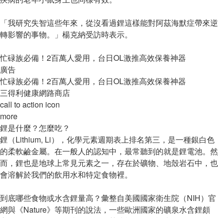
「我研究失智這些年來，從沒看過鋰這樣能對阿茲海默症帶來逆
轉影響的事物。」楊克納受訪時表示。
忙碌族必備！2百萬人愛用，台日OL激推高效保養神器
廣告
忙碌族必備！2百萬人愛用，台日OL激推高效保養神器
三得利健康網路商店
call to action icon
more
鋰是什麼？怎麼吃？
鋰（Lithium, Li），化學元素週期表上排名第三，是一種銀白色
的柔軟鹼金屬。在一般人的認知中，最常聽到的就是鋰電池。然
而，鋰也是地球上常見元素之一，存在於礦物、地殼岩石中，也
會溶解於我們的飲用水和特定食物裡。
到底哪些食物或水含鋰量高？彙整自美國國家衛生院（NIH）官
網與《Nature》等期刊的說法，一些歐洲國家的礦泉水含鋰頗