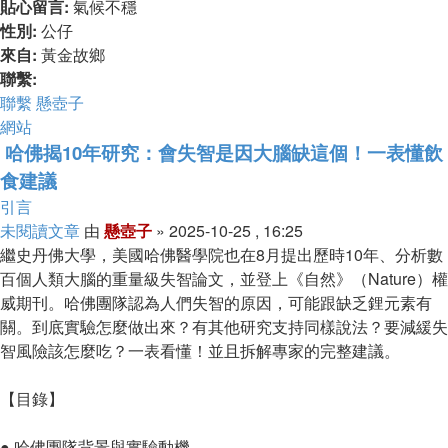
貼心留言:
氣候不穩
性別:
公仔
來自:
黃金故鄉
聯繫:
聯繫 懸壺子
網站
哈佛揭10年研究：會失智是因大腦缺這個！一表懂飲
食建議
引言
未閱讀文章
由
懸壺子
»
2025-10-25 , 16:25
繼史丹佛大學，美國哈佛醫學院也在8月提出歷時10年、分析數
百個人類大腦的重量級失智論文，並登上《自然》（Nature）權
威期刊。哈佛團隊認為人們失智的原因，可能跟缺乏鋰元素有
關。到底實驗怎麼做出來？有其他研究支持同樣說法？要減緩失
智風險該怎麼吃？一表看懂！並且拆解專家的完整建議。
【目錄】
● 哈佛團隊背景與實驗動機