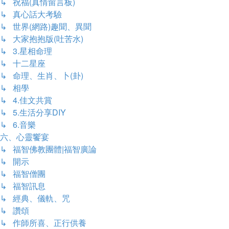
↳ 祝福(真情留言板)
↳ 真心話大考驗
↳ 世界(網路)趣聞、異聞
↳ 大家抱抱版(吐苦水)
↳ 3.星相命理
↳ 十二星座
↳ 命理、生肖、卜(卦)
↳ 相學
↳ 4.佳文共賞
↳ 5.生活分享DIY
↳ 6.音樂
六、心靈饗宴
↳ 福智佛教團體|福智廣論
↳ 開示
↳ 福智僧團
↳ 福智訊息
↳ 經典、儀軌、咒
↳ 讚頌
↳ 作師所喜、正行供養